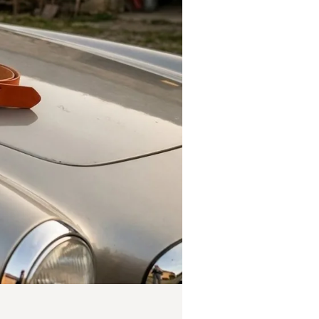
M
F
Ü