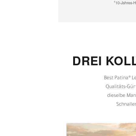
*10-Jahres-H
DREI KOL
Best Patina® L
Qualitäts-Gür
dieselbe Man
Schnalle
H
E