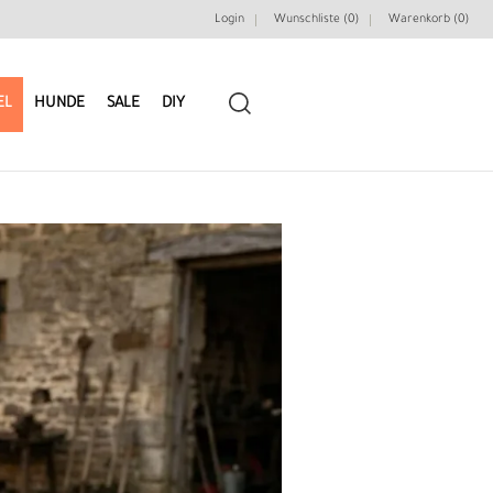
Login
Wunschliste (0)
Warenkorb (
0
)
EL
HUNDE
SALE
DIY
LEDERRIEMEN
GÜRTELBAUSÄTZE
GÜRTEL NIETEN & ZIERTEILE
LEDERWERKZEUGE