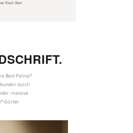
bei Kauf über
DSCHRIFT.
re Best Patina®
erbunden durch
eder, massive
®-Gürtel.
D