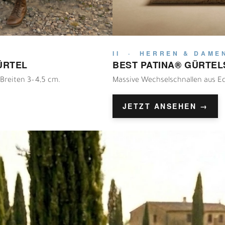
II · HERREN & DAME
ÜRTEL
BEST PATINA® GÜRTE
 Breiten 3–4,5 cm.
Massive Wechselschnallen aus Ede
JETZT ANSEHEN →
N
N