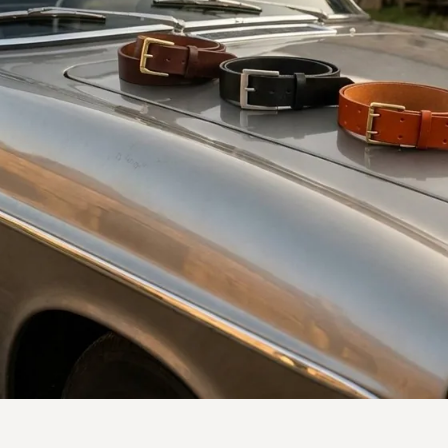
A
R
E