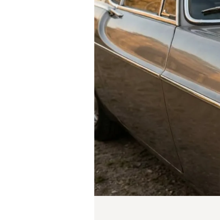
W
D
E
A