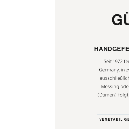
G
HANDGEFE
Seit 1972 f
Germany, in z
ausschließlic
Messing oder
(Damen) folgt
C
M
VEGETABIL G