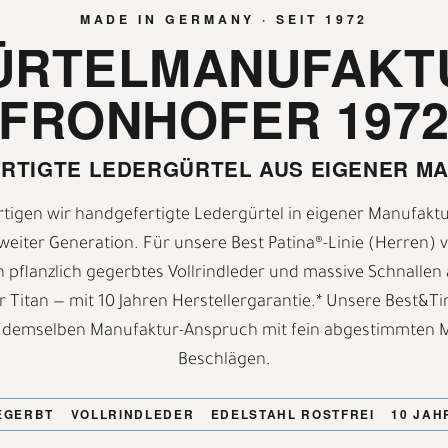
MADE IN GERMANY · SEIT 1972
ÜRTELMANUFAKT
FRONHOFER 197
RTIGTE LEDERGÜRTEL AUS EIGENER M
ertigen wir handgefertigte Ledergürtel in eigener Manufakt
weiter Generation. Für unsere Best Patina®-Linie (Herren)
h pflanzlich gegerbtes Vollrindleder und massive Schnallen 
 Titan — mit 10 Jahren Herstellergarantie.* Unsere Best&Ti
 demselben Manufaktur-Anspruch mit fein abgestimmten M
Beschlägen.
M
H
EGERBT
VOLLRINDLEDER
EDELSTAHL ROSTFREI
10 JAH