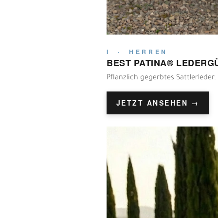
I · HERREN
BEST PATINA® LEDERG
Pflanzlich gegerbtes Sattlerleder.
JETZT ANSEHEN →
E
G