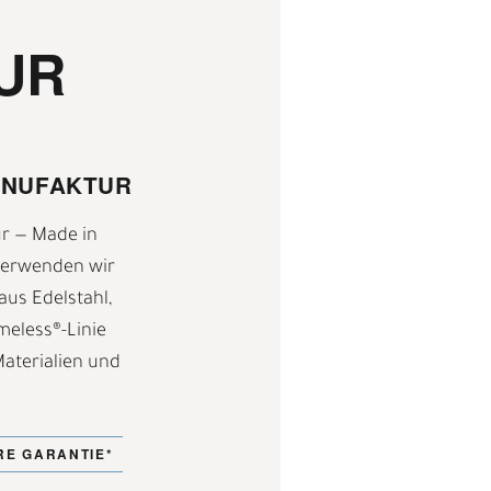
UR
2
ANUFAKTUR
ur — Made in
 verwenden wir
aus Edelstahl,
meless®-Linie
aterialien und
R
RE GARANTIE*