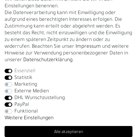
Über uns
Einstellungen benennen.
Rückgabe
Die Datenverarbeitung kann mit Einwilligung oder
Gürtelgröße messen
aufgrund eines berechtigten Interesses erfolgen. Die
Zustimmung kann erteilt oder abgelehnt werden. Es
Garantie
besteht das Recht, nicht einzuwilligen und die Einwilligung
zu einem späteren Zeitpunkt zu ändern oder zu
GESCHÄFTSKUNDEN & HÄNDLER
widerrufen. Beachten Sie unser
Impressum
und weitere
B2B Geschäftskunden
Hinweise zur Verwendung personenbezogener Daten in
unserer
Daten­schutz­erklärung
.
Essenziell
Bei Fragen wenden Sie sich direkt an unser Service-Team.
Statistik
+4917663727338
Marketing
Externe Medien
Montag - Freitag, 09:00 - 14:00
DHL Wunschzustellung
info@fronhofer.com
PayPal
Gürtelmanufaktur Fronhofer, 93053 Regensburg, Nelkenweg 3b
Funktional
Weitere Einstellungen
Alle akzeptieren