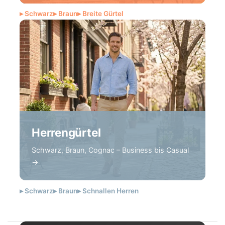
▸ Schwarz
▸ Braun
▸ Breite Gürtel
Herrengürtel
Schwarz, Braun, Cognac – Business bis Casual
→
▸ Schwarz
▸ Braun
▸ Schnallen Herren