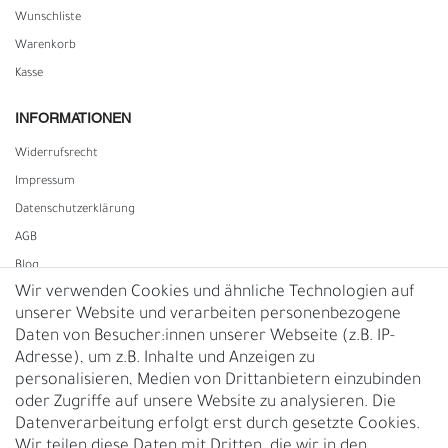
Wunschliste
Warenkorb
Kasse
INFORMATIONEN
Widerrufs­recht
Impressum
Daten­schutz­erklärung
AGB
Blog
Wir verwenden Cookies und ähnliche Technologien auf
unserer Website und verarbeiten personenbezogene
Vertrag widerrufen
Daten von Besucher:innen unserer Webseite (z.B. IP-
Adresse), um z.B. Inhalte und Anzeigen zu
UNTERNEHMEN
personalisieren, Medien von Drittanbietern einzubinden
Nachhaltigkeit
oder Zugriffe auf unsere Website zu analysieren. Die
Datenverarbeitung erfolgt erst durch gesetzte Cookies.
Kontakt
Wir teilen diese Daten mit Dritten, die wir in den