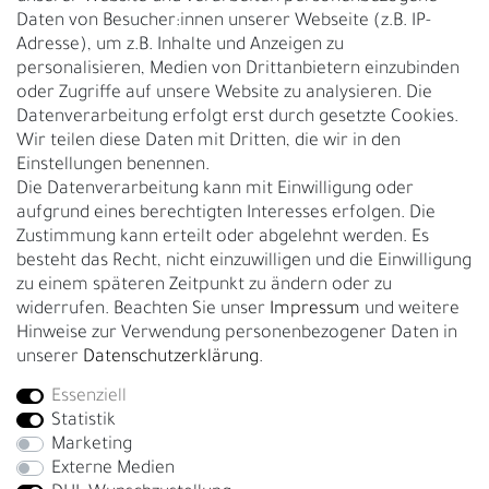
Daten von Besucher:innen unserer Webseite (z.B. IP-
Adresse), um z.B. Inhalte und Anzeigen zu
UNTERNEHMEN
personalisieren, Medien von Drittanbietern einzubinden
Nachhaltigkeit
oder Zugriffe auf unsere Website zu analysieren. Die
Datenverarbeitung erfolgt erst durch gesetzte Cookies.
Kontakt
Wir teilen diese Daten mit Dritten, die wir in den
Über uns
Einstellungen benennen.
Rückgabe
Die Datenverarbeitung kann mit Einwilligung oder
Gürtelgröße messen
aufgrund eines berechtigten Interesses erfolgen. Die
Zustimmung kann erteilt oder abgelehnt werden. Es
Garantie
besteht das Recht, nicht einzuwilligen und die Einwilligung
zu einem späteren Zeitpunkt zu ändern oder zu
GESCHÄFTSKUNDEN & HÄNDLER
widerrufen. Beachten Sie unser
Impressum
und weitere
B2B Geschäftskunden
Hinweise zur Verwendung personenbezogener Daten in
unserer
Daten­schutz­erklärung
.
Essenziell
Bei Fragen wenden Sie sich direkt an unser Service-Team.
Statistik
+4917663727338
Marketing
Externe Medien
Montag - Freitag, 09:00 - 14:00