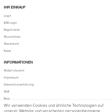
IHR EINKAUF
Login
B2B Login
Registrieren
Wunschliste
Warenkorb
Kasse
INFORMATIONEN
Widerrufs­recht
Impressum
Daten­schutz­erklärung
AGB
Blog
Wir verwenden Cookies und ähnliche Technologien auf
unserer Website und verarbeiten personenbezogene
Vertrag widerrufen