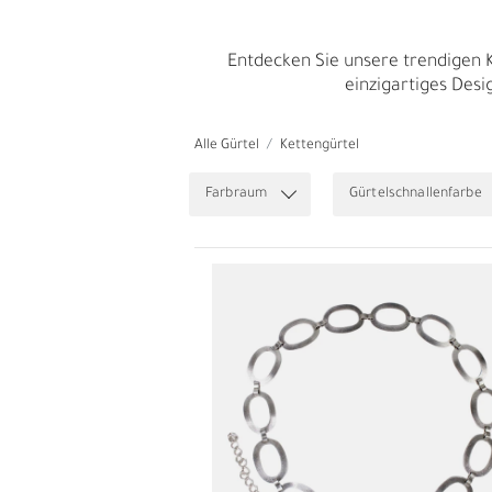
W
D
Entdecken Sie unsere trendigen K
einzigartiges Desi
Alle Gürtel
Kettengürtel
Farbraum
Gürtelschnallenfarbe
E
A