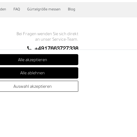
nden
FAQ
Gürtelgröße messen
Blog
Bei Fragen wenden Sie sich direkt
an unser Service-Team.
+4917663727338
Montag - Freitag, 09:00 - 14:00
Alle akzeptieren
info@fronhofer.com
Alle ablehnen
Gürtelmanufaktur Fronhofer,
93053 Regensburg, Nelkenweg 3b
Auswahl akzeptieren
E
SEHR GUT
4.86 / 5
aus 279 Bewertungen
bei: trustedshops.de,
shopvote.de