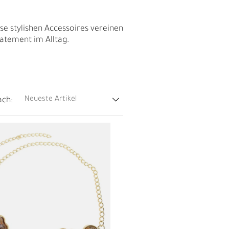
M
F
se stylishen Accessoires vereinen
tatement im Alltag.
ach:
Ü