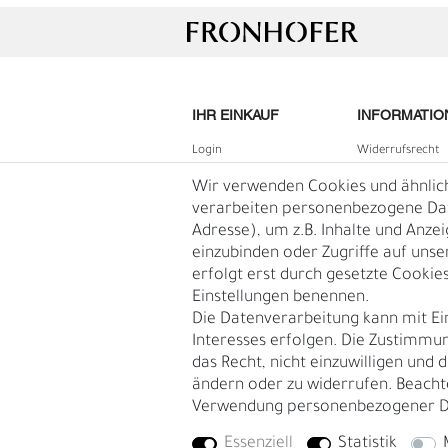
IHR EINKAUF
INFORMATIO
Login
Widerrufs­recht
B2B Login
Impressum
Wir verwenden Cookies und ähnlic
Registrieren
Daten­schutz­erk
verarbeiten personenbezogene Date
Adresse), um z.B. Inhalte und Anze
Wunschliste
AGB
einzubinden oder Zugriffe auf unse
Warenkorb
Blog
erfolgt erst durch gesetzte Cookies.
Kasse
Einstellungen benennen.
Vertrag
Die Datenverarbeitung kann mit Ei
widerruf
Interesses erfolgen. Die Zustimmun
S
N
das Recht, nicht einzuwilligen und 
ändern oder zu widerrufen. Beacht
Verwendung personenbezogener D
Essenziell
Statistik