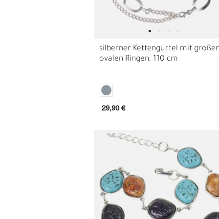
silberner Kettengürtel mit große
ovalen Ringen, 110 cm
29,90 €
C
M