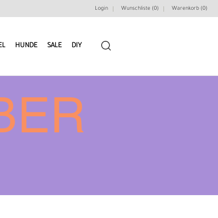
Login
Wunschliste (0)
Warenkorb (
0
)
EL
HUNDE
SALE
DIY
BER
LEDERRIEMEN
GÜRTELBAUSÄTZE
GÜRTEL NIETEN & ZIERTEILE
LEDERWERKZEUGE