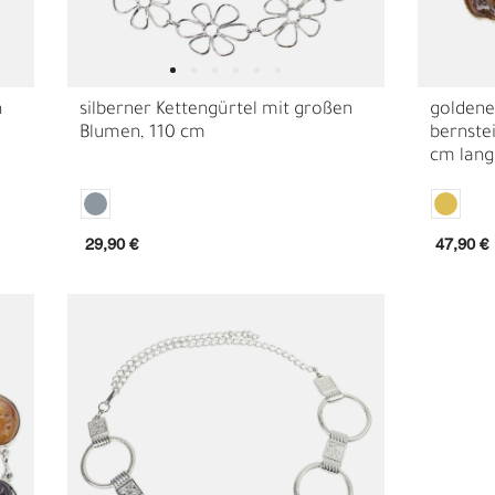
n
silberner Kettengürtel mit großen
goldene
Blumen, 110 cm
bernste
cm lang
29,90 €
47,90 €
M
H