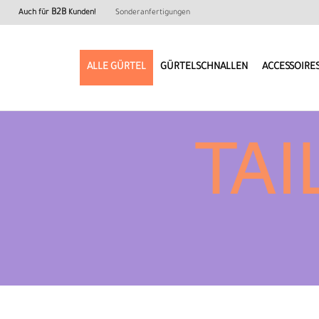
B2B
Auch für
Kunden!
Sonderanfertigungen
FILTER
Farbraum
ALLE GÜRTEL
GÜRTELSCHNALLEN
ACCESSOIRE
Gürtelschnallenfarbe
TA