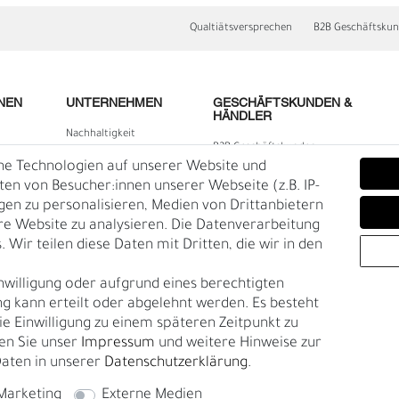
Qualtiätsversprechen
B2B Geschäftsku
NEN
UNTERNEHMEN
GESCHÄFTSKUNDEN &
HÄNDLER
Nachhaltigkeit
B2B Geschäftskunden
Kontakt
he Technologien auf unserer Website und
lärung
Über uns
n von Besucher:innen unserer Webseite (z.B. IP-
igen zu personalisieren, Medien von Drittanbietern
Rückgabe
re Website zu analysieren. Die Datenverarbeitung
Gürtelgröße messen
 Wir teilen diese Daten mit Dritten, die wir in den
Garantie
nwilligung oder aufgrund eines berechtigten
en
g kann erteilt oder abgelehnt werden. Es besteht
Ä
I
die Einwilligung zu einem späteren Zeitpunkt zu
en Sie unser
Impressum
und weitere Hinweise zur
aten in unserer
Daten­schutz­erklärung
.
Marketing
Externe Medien