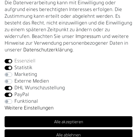
Die Datenverarbeitung kann mit Einwilligung oder
Gürtelgröße messen
aufgrund eines berechtigten Interesses erfolgen. Die
Zustimmung kann erteilt oder abgelehnt werden. Es
Garantie
besteht das Recht, nicht einzuwilligen und die Einwilligung
zu einem späteren Zeitpunkt zu ändern oder zu
GESCHÄFTSKUNDEN & HÄNDLER
widerrufen. Beachten Sie unser
Impressum
und weitere
B2B Geschäftskunden
Hinweise zur Verwendung personenbezogener Daten in
unserer
Daten­schutz­erklärung
.
Essenziell
Bei Fragen wenden Sie sich direkt an unser Service-Team.
Statistik
+4917663727338
Marketing
Externe Medien
Montag - Freitag, 09:00 - 14:00
DHL Wunschzustellung
info@fronhofer.com
PayPal
Gürtelmanufaktur Fronhofer, 93053 Regensburg, Nelkenweg 3b
Funktional
Weitere Einstellungen
Alle akzeptieren
Alle ablehnen