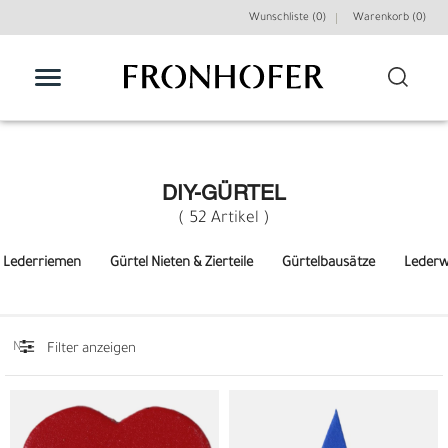
Wunschliste (0)
Warenkorb (
0
)
FILTER
Farbraum
Gürtelschnallenfarbe
DIY-GÜRTEL
Gürtelbreite
( 52 Artikel )
Lederriemen
Gürtel Nieten & Zierteile
Gürtelbausätze
Lederw
Filter anzeigen