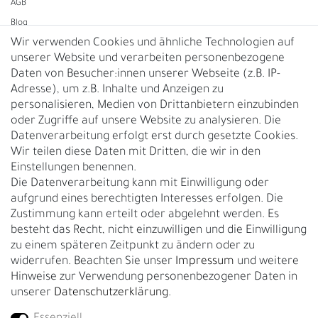
AGB
Blog
Wir verwenden Cookies und ähnliche Technologien auf
unserer Website und verarbeiten personenbezogene
Vertrag widerrufen
Daten von Besucher:innen unserer Webseite (z.B. IP-
Adresse), um z.B. Inhalte und Anzeigen zu
UNTERNEHMEN
personalisieren, Medien von Drittanbietern einzubinden
Nachhaltigkeit
oder Zugriffe auf unsere Website zu analysieren. Die
Datenverarbeitung erfolgt erst durch gesetzte Cookies.
Kontakt
Wir teilen diese Daten mit Dritten, die wir in den
Über uns
Einstellungen benennen.
Rückgabe
Die Datenverarbeitung kann mit Einwilligung oder
Gürtelgröße messen
aufgrund eines berechtigten Interesses erfolgen. Die
Zustimmung kann erteilt oder abgelehnt werden. Es
Garantie
besteht das Recht, nicht einzuwilligen und die Einwilligung
zu einem späteren Zeitpunkt zu ändern oder zu
GESCHÄFTSKUNDEN & HÄNDLER
widerrufen. Beachten Sie unser
Impressum
und weitere
B2B Geschäftskunden
Hinweise zur Verwendung personenbezogener Daten in
unserer
Daten­schutz­erklärung
.