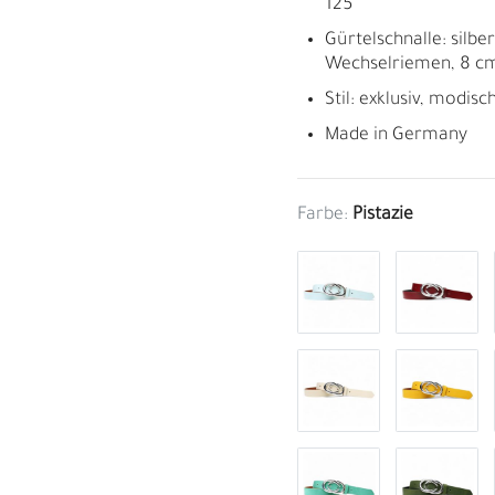
125
Gürtelschnalle: silbe
Wechselriemen, 8 cm
Stil: exklusiv, modisc
Made in Germany
Farbe:
Pistazie
M
H