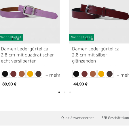
Nachhaltigkeit
Nachhaltigkeit
Damen Ledergürtel ca.
Damen Ledergürtel ca.
2,8 cm mit quadratischer
2,8 cm mit silber
echt versilberter
glänzenden
Gürtelschnalle, echt Leder
Gürtelschnalle, echt Leder
39,90 €
44,90 €
D
F
Qualtiätsversprechen
B2B Geschäftsku