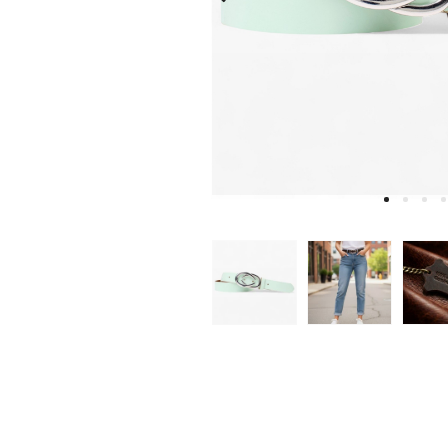
W
D
E
A