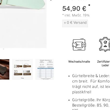
A
*
54,90 €
* inkl. MwSt. 19%
+ 0 € Versand
Wechselschnalle
Zertifizie
Leder
Gürtelbreite & Leder:
cm breit. Für Komfor
trägt nicht auf, ist l
plastikfrei!
Gürtelgröße: Ihr Kör
Bestellgröße: 85, 90, 
R
E