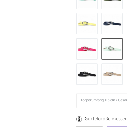
B
R
Gürtelgröße messe