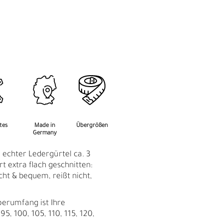
M
F
rtes
Made in
Übergrößen
Germany
 echter Ledergürtel ca. 3
t extra flach geschnitten:
eicht & bequem, reißt nicht,
perumfang ist Ihre
95, 100, 105, 110, 115, 120,
Ü