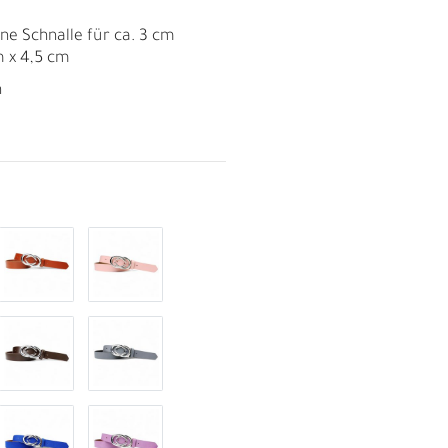
rne Schnalle für ca. 3 cm
 x 4,5 cm
h
R