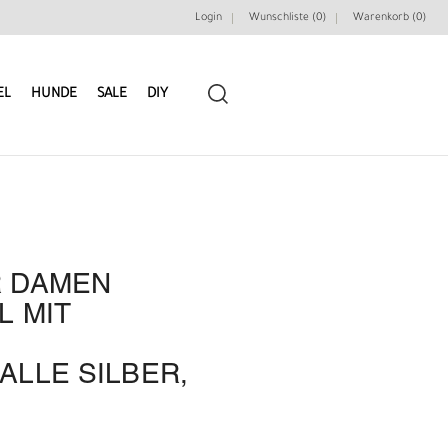
Login
Wunschliste (0)
Warenkorb (
0
)
EL
HUNDE
SALE
DIY
 DAMEN
LEDERRIEMEN
GÜRTELBAUSÄTZE
L MIT
GÜRTEL NIETEN & ZIERTEILE
LEDERWERKZEUGE
LLE SILBER,