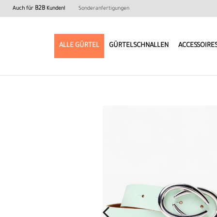
B2B
Auch für
Kunden!
Sonderanfertigungen
ALLE GÜRTEL
GÜRTELSCHNALLEN
ACCESSOIRE