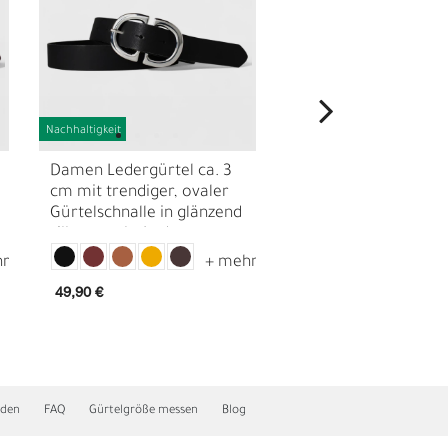
Nachhaltigkeit
Nachhaltigkeit
Damen Ledergürtel ca. 3
Damen Ledergürtel c
cm mit trendiger, ovaler
cm, florale Gürtelsc
Gürtelschnalle in glänzend
echt versilbert, echt
silbern, echt Leder
49,90 €
46,90 €
N
nden
FAQ
Gürtelgröße messen
Blog