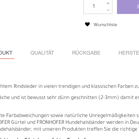
Wunschliste
DUKT
QUALITÄT
RÜCKGABE
HERSTE
tem Rindsleder in vielen trendigen und klassischen Farben z
äche und ist bewusst sehr dünn geschnitten (2-3mm) damit es f
Ä
I
ichte Farbabweichungen sowie natürliche Unregelmäßigkeiten 
HOFER Gürtel und FRONHOFER Hundehalsbänder werden in Deut
ndehalsbänder, mit unseren Produkten treffen Sie die richtige