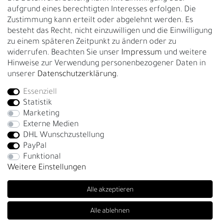
Gürtelgröße messen
aufgrund eines berechtigten Interesses erfolgen. Die
Zustimmung kann erteilt oder abgelehnt werden. Es
Garantie
besteht das Recht, nicht einzuwilligen und die Einwilligung
zu einem späteren Zeitpunkt zu ändern oder zu
GESCHÄFTSKUNDEN & HÄNDLER
widerrufen. Beachten Sie unser
Impressum
und weitere
B2B Geschäftskunden
Hinweise zur Verwendung personenbezogener Daten in
unserer
Daten­schutz­erklärung
.
Essenziell
Bei Fragen wenden Sie sich direkt an unser Service-Team.
Statistik
+4917663727338
Marketing
Externe Medien
Montag - Freitag, 09:00 - 14:00
DHL Wunschzustellung
info@fronhofer.com
PayPal
Gürtelmanufaktur Fronhofer, 93053 Regensburg, Nelkenweg 3b
Funktional
Weitere Einstellungen
Alle akzeptieren
Alle ablehnen