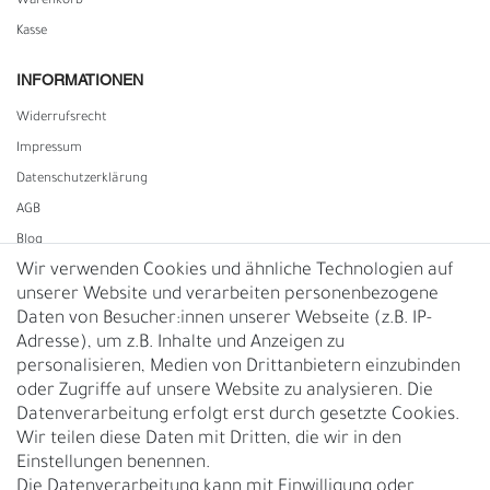
Warenkorb
Kasse
INFORMATIONEN
Widerrufs­recht
Impressum
Daten­schutz­erklärung
AGB
Blog
Wir verwenden Cookies und ähnliche Technologien auf
unserer Website und verarbeiten personenbezogene
Vertrag widerrufen
Daten von Besucher:innen unserer Webseite (z.B. IP-
Adresse), um z.B. Inhalte und Anzeigen zu
UNTERNEHMEN
personalisieren, Medien von Drittanbietern einzubinden
Nachhaltigkeit
oder Zugriffe auf unsere Website zu analysieren. Die
Datenverarbeitung erfolgt erst durch gesetzte Cookies.
Kontakt
Wir teilen diese Daten mit Dritten, die wir in den
Über uns
Einstellungen benennen.
Rückgabe
Die Datenverarbeitung kann mit Einwilligung oder