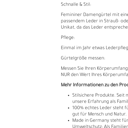
Schnalle & Stil:
Femininer Damengürtel mit eine
passendem Leder in Strauß- oder
Unikat, da das Leder entspreche
Pflege:
Einmal im Jahr etwas Lederpfleg
Gürtelgröße messen:
Messen Sie Ihren Körperumfang. D
NUR den Wert Ihres Körperumfan
Mehr Informationen zu den Pro
E
G
Stilsichere Produkte. Seit
unsere Erfahrung als Fam
100% echtes Leder steht fü
gut für Mensch und Natur.
Made in Germany steht für 
Umweltschutz: Als Familie