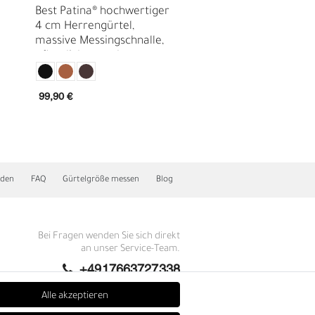
Best Patina® hochwertiger
Best Patina® hochwe
4 cm Herrengürtel,
4 cm Ledergürtel,
massive Messingschnalle,
Doppeldorn
pflanzlich gegerbtes
Gürtelschnalle mass
Sattlerleder
Messing verchromt
99,90 €
119,90 €
nden
FAQ
Gürtelgröße messen
Blog
E
Bei Fragen wenden Sie sich direkt
an unser Service-Team.
+4917663727338
Montag - Freitag, 09:00 - 14:00
Alle akzeptieren
info@fronhofer.com