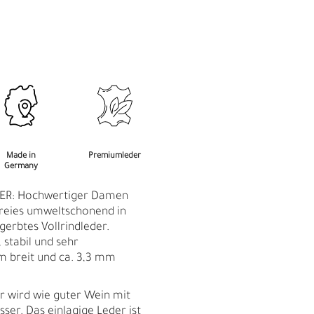
M
F
Made in
Premiumleder
Germany
ER: Hochwertiger Damen
reies umweltschonend in
gerbtes Vollrindleder.
 stabil und sehr
m breit und ca. 3,3 mm
 wird wie guter Wein mit
Ü
ser. Das einlagige Leder ist