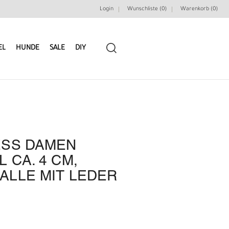
Login
Wunschliste (0)
Warenkorb (
0
)
EL
HUNDE
SALE
DIY
ESS DAMEN
LEDERRIEMEN
GÜRTELBAUSÄTZE
 CA. 4 CM,
LLE MIT LEDER
GÜRTEL NIETEN & ZIERTEILE
LEDERWERKZEUGE