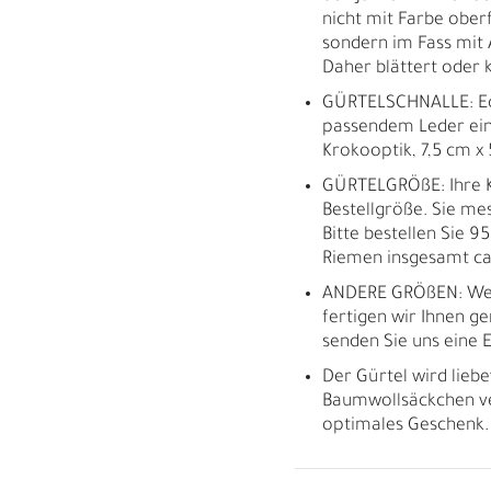
nicht mit Farbe oberf
sondern im Fass mit 
Daher blättert oder k
GÜRTELSCHNALLE: Eck
passendem Leder ein
Krokooptik, 7,5 cm x
GÜRTELGRÖßE: Ihre K
Bestellgröße. Sie m
Bitte bestellen Sie 9
Riemen insgesamt ca.
ANDERE GRÖßEN: Wei
fertigen wir Ihnen ge
senden Sie uns eine E
Der Gürtel wird liebe
Baumwollsäckchen ve
optimales Geschenk.
M
H