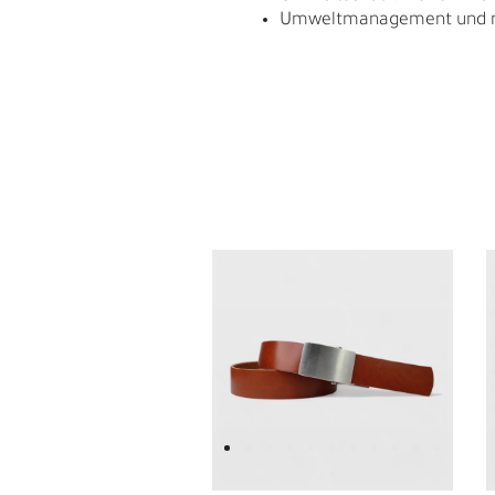
Umweltmanagement und res
L
Ü