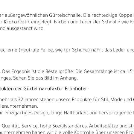
r außergewöhnlichen Gürtelschnalle. Die rechteckige Koppels
 Kroko Optik eingelegt. Farben und Leder der Schnalle wie Fo
nd ausgestanzt wird.
ecreme (neutrale Farbe, wie für Schuhe) nährt das Leder und f
as Ergebnis ist die Bestellgröße. Die Gesamtlänge ist ca. 15 
ges. Sehen Sie das Bild im Anhang.
dukten der Gürtelmanufaktur Fronhofer:
N
N
 mehr als 32 Jahren stehen unsere Produkte für Stil, Mode und 
ilienunternehmen.
r einzigartiges Design, lange Haltbarkeit und hervorragende
Qualität, Service, hohe Sozialstandards, Arbeitsplätze und s
nunternehmen haben wir die volle Kontrolle über unseren Pro