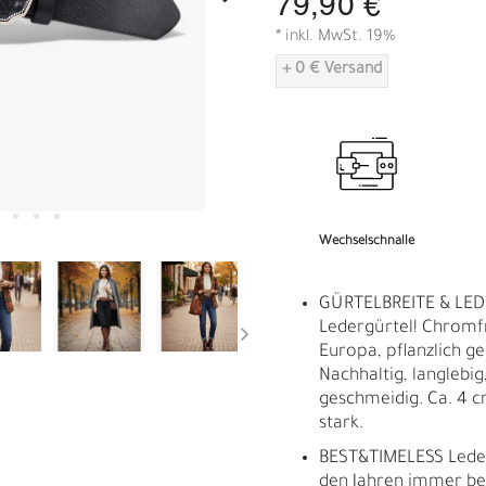
79,90 €
A
* inkl. MwSt. 19%
+ 0 € Versand
Wechselschnalle
GÜRTELBREITE & LED
Ledergürtel! Chromf
Europa, pflanzlich ge
Nachhaltig, langlebig,
geschmeidig. Ca. 4 c
stark.
BEST&TIMELESS Leder
R
E
den Jahren immer bes