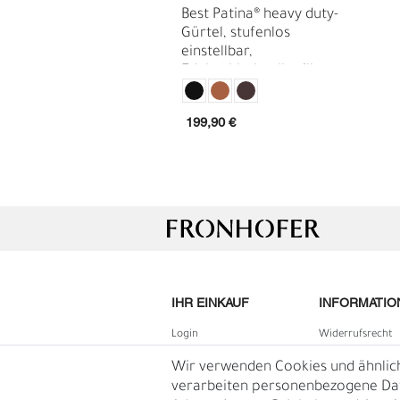
Best Patina® heavy duty-
Gürtel, stufenlos
einstellbar,
Edelstahlschnalle silbern,
pflanzlich gegerbtes
Sattlerleder 3,8 cm
199,90 €
G
R
IHR EINKAUF
INFORMATIO
Login
Widerrufs­recht
B2B Login
Impressum
Wir verwenden Cookies und ähnlic
Registrieren
Daten­schutz­erk
verarbeiten personenbezogene Date