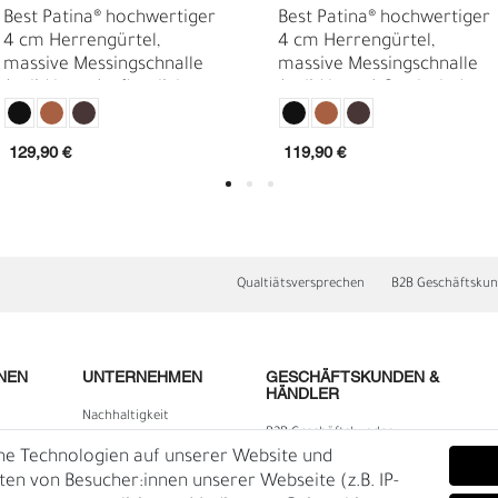
Best Patina® hochwertiger
Best Patina® hochwertiger
4 cm Herrengürtel,
4 cm Herrengürtel,
massive Messingschnalle
massive Messingschnalle
(solid brass) pflanzlich
(solid brass) Sattlerleder
gegerbtes Sattlerleder
18441
129,90 €
119,90 €
Qualtiätsversprechen
B2B Geschäftsku
E
O
NEN
UNTERNEHMEN
GESCHÄFTSKUNDEN &
HÄNDLER
Nachhaltigkeit
B2B Geschäftskunden
Kontakt
he Technologien auf unserer Website und
lärung
Über uns
n von Besucher:innen unserer Webseite (z.B. IP-