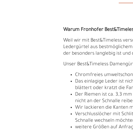
Warum Fronhofer Best&Timele
Weil wir mit Best&Timeless vers
Ledergürtel aus bestmöglichem, 
der besonders langlebig ist und 
Unser Best&Timeless Damengürtel
Chromfreies umweltschonend
Das einlagige Leder ist ni
blättert oder kratzt die Fa
Der Riemen ist ca. 3,3 mm
nicht an der Schnalle reib
S
N
Wir lackieren die Kanten m
Verschlusslöcher mit Schli
Schnalle wechseln möchte
weitere Größen auf Anfrag