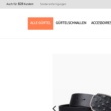
B2B
Auch für
Kunden!
Sonderanfertigungen
ALLE GÜRTEL
GÜRTELSCHNALLEN
ACCESSOIRE