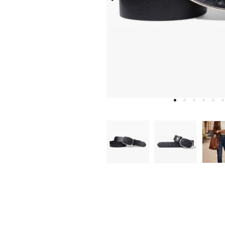
W
D
E
A