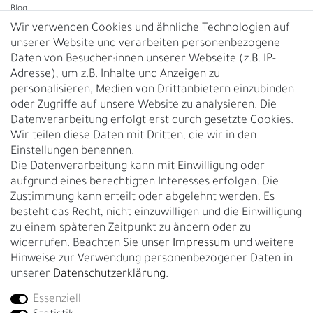
Blog
Wir verwenden Cookies und ähnliche Technologien auf
unserer Website und verarbeiten personenbezogene
Vertrag widerrufen
Daten von Besucher:innen unserer Webseite (z.B. IP-
Adresse), um z.B. Inhalte und Anzeigen zu
UNTERNEHMEN
personalisieren, Medien von Drittanbietern einzubinden
Nachhaltigkeit
oder Zugriffe auf unsere Website zu analysieren. Die
Datenverarbeitung erfolgt erst durch gesetzte Cookies.
Kontakt
Wir teilen diese Daten mit Dritten, die wir in den
Über uns
Einstellungen benennen.
Rückgabe
Die Datenverarbeitung kann mit Einwilligung oder
Gürtelgröße messen
aufgrund eines berechtigten Interesses erfolgen. Die
Zustimmung kann erteilt oder abgelehnt werden. Es
Garantie
besteht das Recht, nicht einzuwilligen und die Einwilligung
zu einem späteren Zeitpunkt zu ändern oder zu
GESCHÄFTSKUNDEN & HÄNDLER
widerrufen. Beachten Sie unser
Impressum
und weitere
B2B Geschäftskunden
Hinweise zur Verwendung personenbezogener Daten in
unserer
Daten­schutz­erklärung
.
Essenziell
Bei Fragen wenden Sie sich direkt an unser Service-Team.