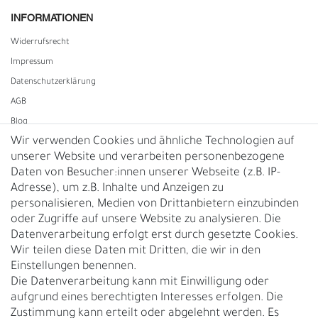
INFORMATIONEN
Widerrufs­recht
Impressum
Daten­schutz­erklärung
AGB
Blog
Wir verwenden Cookies und ähnliche Technologien auf
unserer Website und verarbeiten personenbezogene
Vertrag widerrufen
Daten von Besucher:innen unserer Webseite (z.B. IP-
Adresse), um z.B. Inhalte und Anzeigen zu
UNTERNEHMEN
personalisieren, Medien von Drittanbietern einzubinden
Nachhaltigkeit
oder Zugriffe auf unsere Website zu analysieren. Die
Datenverarbeitung erfolgt erst durch gesetzte Cookies.
Kontakt
Wir teilen diese Daten mit Dritten, die wir in den
Über uns
Einstellungen benennen.
Rückgabe
Die Datenverarbeitung kann mit Einwilligung oder
Gürtelgröße messen
aufgrund eines berechtigten Interesses erfolgen. Die
Zustimmung kann erteilt oder abgelehnt werden. Es
Garantie