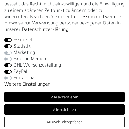
besteht das Recht, nicht einzuwilligen und die Einwilligung
zu einem späteren Zeitpunkt zu ändern oder zu
GESCHÄFTSKUNDEN & HÄNDLER
widerrufen. Beachten Sie unser
Impressum
und weitere
B2B Geschäftskunden
Hinweise zur Verwendung personenbezogener Daten in
unserer
Daten­schutz­erklärung
.
Essenziell
Bei Fragen wenden Sie sich direkt an unser Service-Team.
Statistik
+4917663727338
Marketing
Externe Medien
Montag - Freitag, 09:00 - 14:00
DHL Wunschzustellung
info@fronhofer.com
PayPal
Gürtelmanufaktur Fronhofer, 93053 Regensburg, Nelkenweg 3b
Funktional
Weitere Einstellungen
Alle akzeptieren
Alle ablehnen
SEHR GUT
(4.86 / 5)
Auswahl akzeptieren
© Copyright 2026 | Alle Rechte vorbehalten. - Fronhofer Gürtel |
aus
278
Bewertungen bei: trustedshops.de, shopvote.de ⓘ
Informationen zur Echtheit der Bewertungen