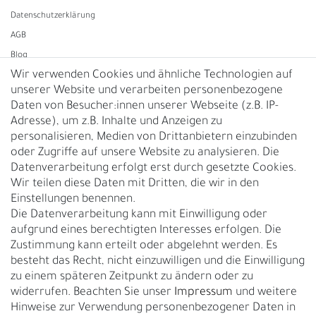
Daten­schutz­erklärung
AGB
Blog
Wir verwenden Cookies und ähnliche Technologien auf
unserer Website und verarbeiten personenbezogene
Vertrag widerrufen
Daten von Besucher:innen unserer Webseite (z.B. IP-
Adresse), um z.B. Inhalte und Anzeigen zu
UNTERNEHMEN
personalisieren, Medien von Drittanbietern einzubinden
Nachhaltigkeit
oder Zugriffe auf unsere Website zu analysieren. Die
Datenverarbeitung erfolgt erst durch gesetzte Cookies.
Kontakt
Wir teilen diese Daten mit Dritten, die wir in den
Über uns
Einstellungen benennen.
Rückgabe
Die Datenverarbeitung kann mit Einwilligung oder
Gürtelgröße messen
aufgrund eines berechtigten Interesses erfolgen. Die
Zustimmung kann erteilt oder abgelehnt werden. Es
Garantie
besteht das Recht, nicht einzuwilligen und die Einwilligung
zu einem späteren Zeitpunkt zu ändern oder zu
GESCHÄFTSKUNDEN & HÄNDLER
widerrufen. Beachten Sie unser
Impressum
und weitere
B2B Geschäftskunden
Hinweise zur Verwendung personenbezogener Daten in