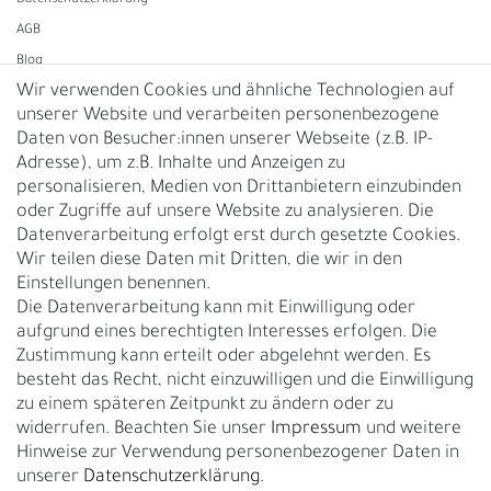
Daten­schutz­erklärung
AGB
Blog
Wir verwenden Cookies und ähnliche Technologien auf
unserer Website und verarbeiten personenbezogene
Vertrag widerrufen
Daten von Besucher:innen unserer Webseite (z.B. IP-
Adresse), um z.B. Inhalte und Anzeigen zu
UNTERNEHMEN
personalisieren, Medien von Drittanbietern einzubinden
Nachhaltigkeit
oder Zugriffe auf unsere Website zu analysieren. Die
Datenverarbeitung erfolgt erst durch gesetzte Cookies.
Kontakt
Wir teilen diese Daten mit Dritten, die wir in den
Über uns
Einstellungen benennen.
Rückgabe
Die Datenverarbeitung kann mit Einwilligung oder
Gürtelgröße messen
aufgrund eines berechtigten Interesses erfolgen. Die
Zustimmung kann erteilt oder abgelehnt werden. Es
Garantie
besteht das Recht, nicht einzuwilligen und die Einwilligung
zu einem späteren Zeitpunkt zu ändern oder zu
GESCHÄFTSKUNDEN & HÄNDLER
widerrufen. Beachten Sie unser
Impressum
und weitere
B2B Geschäftskunden
Hinweise zur Verwendung personenbezogener Daten in
unserer
Daten­schutz­erklärung
.