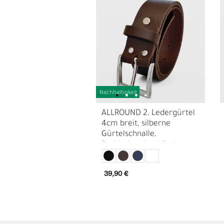
Nachhaltigkeit
ALLROUND 2, Ledergürtel
4cm breit, silberne
Gürtelschnalle,
Stahlschraube, kürzbar, +
extra Schraube
E
G
39,90 €