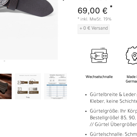
A
*
69,00 €
* inkl. MwSt. 19%
+ 0 € Versand
Wechselschnalle
Made 
Germa
Gürtelbreite & Leder:
Kleber, keine Schicht
Gürtelgröße: Ihr Kör
Bestellgröße! 85, 90, 
// Gürtel Übergröße
Gürtelschnalle: Schm
R
E