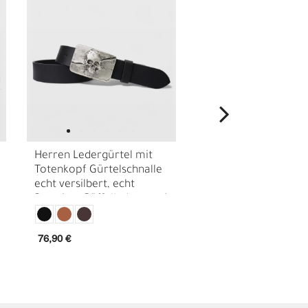
Herren Ledergürtel mit
Ledergürtel Herren 
Totenkopf Gürtelschnalle
Leder Gürtel 4 cm S
echt versilbert, echt
Koppelschnalle glän
Premium Büffelleder, ca. 4
Jeansgürtel
cm
I
76,90 €
37,90 €