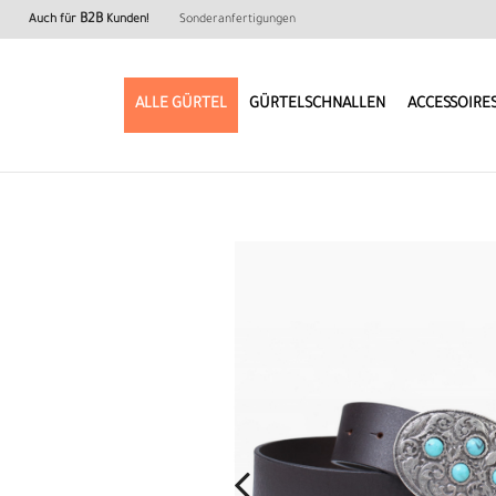
B2B
Auch für
Kunden!
Sonderanfertigungen
ALLE GÜRTEL
GÜRTELSCHNALLEN
ACCESSOIRE