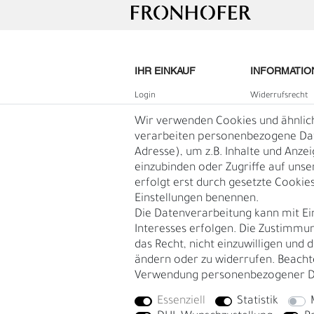
IHR EINKAUF
INFORMATIO
Login
Widerrufs­recht
B2B Login
Impressum
Wir verwenden Cookies und ähnlic
Registrieren
Daten­schutz­erk
verarbeiten personenbezogene Date
Adresse), um z.B. Inhalte und Anze
Wunschliste
AGB
einzubinden oder Zugriffe auf unse
Warenkorb
Blog
erfolgt erst durch gesetzte Cookies.
Kasse
Einstellungen benennen.
Vertrag
L
Ü
Die Datenverarbeitung kann mit Ei
widerruf
Interesses erfolgen. Die Zustimmun
das Recht, nicht einzuwilligen und 
ändern oder zu widerrufen. Beacht
Verwendung personenbezogener D
Essenziell
Statistik