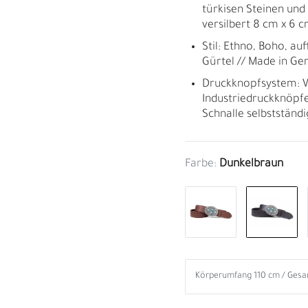
türkisen Steinen und 
versilbert 8 cm x 6 
Stil: Ethno, Boho, au
Gürtel // Made in G
Druckknopfsystem: W
Industriedruckknöpfe
Schnalle selbstständ
Farbe:
Dunkelbraun
M
H