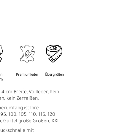
M
F
in
Premiumleder
Übergrößen
ny
 4 cm Breite; Vollleder, Kein
en, kein Zerreißen.
perumfang ist Ihre
95, 100, 105, 110, 115, 120
n, Gürtel große Größen, XXL
uckschnalle mit
Ü