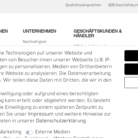
Qualtiätsversprechen
B2B Geschäftsku
NEN
UNTERNEHMEN
GESCHÄFTSKUNDEN &
HÄNDLER
Nachhaltigkeit
B2B Geschäftskunden
Kontakt
he Technologien auf unserer Website und
lärung
Über uns
n von Besucher:innen unserer Webseite (z.B. IP-
igen zu personalisieren, Medien von Drittanbietern
Rückgabe
re Website zu analysieren. Die Datenverarbeitung
Gürtelgröße messen
 Wir teilen diese Daten mit Dritten, die wir in den
Garantie
D
F
nwilligung oder aufgrund eines berechtigten
en
g kann erteilt oder abgelehnt werden. Es besteht
die Einwilligung zu einem späteren Zeitpunkt zu
en Sie unser
Impressum
und weitere Hinweise zur
aten in unserer
Daten­schutz­erklärung
.
Marketing
Externe Medien