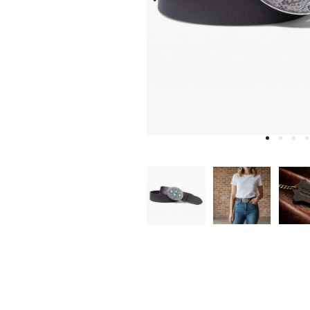
W
D
E
A