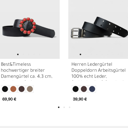
Best&Timeless
Herren Ledergürtel
hochwertiger breiter
Doppeldorn Arbeitsgürtel
Damengürtel ca. 4,3 cm,
100% echt Leder,
eingelegte Steine
Stahlschnalle, 3,8cm breit
N
N
69,90 €
39,90 €