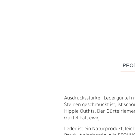
PRO
Ausdrucksstarker Ledergürtel mi
Steinen geschmückt ist, ist sch
Hippie Outfits. Der Gürtelriemen
H
E
Gürtel hält ewig.
Leder ist ein Naturprodukt, le