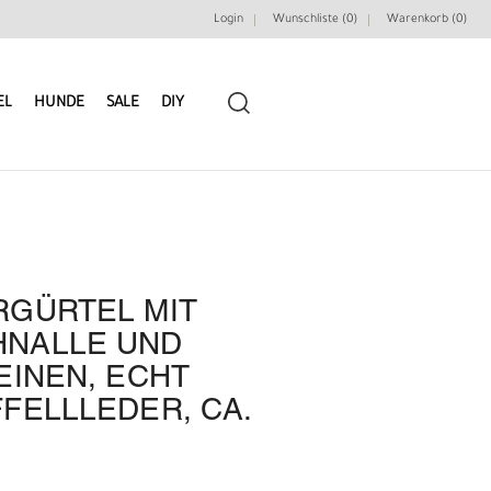
Login
Wunschliste (0)
Warenkorb (
0
)
EL
HUNDE
SALE
DIY
RGÜRTEL MIT
LEDERRIEMEN
GÜRTELBAUSÄTZE
NALLE UND
EINEN, ECHT
GÜRTEL NIETEN & ZIERTEILE
LEDERWERKZEUGE
FELLLEDER, CA.