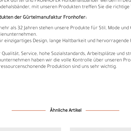
HOFER Gürtel und FRONHOFER Hundehalsbänder werden in Deut
ndehalsbänder, mit unseren Produkten treffen Sie die richtige 
dukten der Gürtelmanufaktur Fronhofer:
 mehr als 32 Jahren stehen unsere Produkte für Stil, Mode und 
ilienunternehmen.
r einzigartiges Design, lange Haltbarkeit und hervorragende
Qualität, Service, hohe Sozialstandards, Arbeitsplätze und s
nunternehmen haben wir die volle Kontrolle über unseren Pro
sourcenschonende Produktion sind uns sehr wichtig.
Ä
I
Ähnliche Artikel