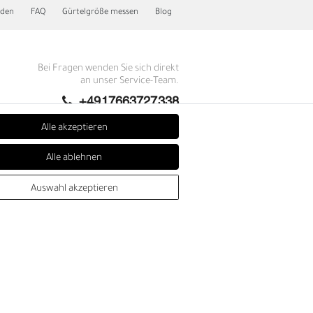
nden
FAQ
Gürtelgröße messen
Blog
Bei Fragen wenden Sie sich direkt
an unser Service-Team.
+4917663727338
Montag - Freitag, 09:00 - 14:00
Alle akzeptieren
info@fronhofer.com
Alle ablehnen
Gürtelmanufaktur Fronhofer,
93053 Regensburg, Nelkenweg 3b
Auswahl akzeptieren
N
SEHR GUT
4.86 / 5
aus 278 Bewertungen
bei: trustedshops.de,
shopvote.de