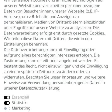
Wir verwenden Cookies und ähnliche Technologien auf
unserer Website und verarbeiten personenbezogene
Vertrag widerrufen
Daten von Besucher:innen unserer Webseite (z.B. IP-
Adresse), um z.B. Inhalte und Anzeigen zu
UNTERNEHMEN
personalisieren, Medien von Drittanbietern einzubinden
Nachhaltigkeit
oder Zugriffe auf unsere Website zu analysieren. Die
Datenverarbeitung erfolgt erst durch gesetzte Cookies.
Kontakt
Wir teilen diese Daten mit Dritten, die wir in den
Über uns
Einstellungen benennen.
Rückgabe
Die Datenverarbeitung kann mit Einwilligung oder
Gürtelgröße messen
aufgrund eines berechtigten Interesses erfolgen. Die
Zustimmung kann erteilt oder abgelehnt werden. Es
Garantie
besteht das Recht, nicht einzuwilligen und die Einwilligung
zu einem späteren Zeitpunkt zu ändern oder zu
GESCHÄFTSKUNDEN & HÄNDLER
widerrufen. Beachten Sie unser
Impressum
und weitere
B2B Geschäftskunden
Hinweise zur Verwendung personenbezogener Daten in
unserer
Daten­schutz­erklärung
.
Essenziell
Bei Fragen wenden Sie sich direkt an unser Service-Team.
Statistik
+4917663727338
Marketing