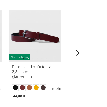
Nachhaltigkeit
Nachhaltigkeit
Damen Ledergürtel ca.
Damen Ledergürtel c
N
2,8 cm mit silber
cm Dornschnalle Hu
glänzenden
echt versilbert, echt
Gürtelschnalle, echt Leder
44,90 €
53,90 €