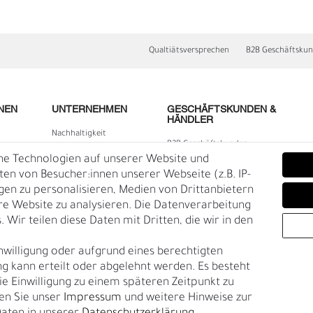
Qualtiätsversprechen
B2B Geschäftsku
NEN
UNTERNEHMEN
GESCHÄFTSKUNDEN &
HÄNDLER
Nachhaltigkeit
B2B Geschäftskunden
Kontakt
he Technologien auf unserer Website und
lärung
Über uns
n von Besucher:innen unserer Webseite (z.B. IP-
igen zu personalisieren, Medien von Drittanbietern
E
O
Rückgabe
re Website zu analysieren. Die Datenverarbeitung
Gürtelgröße messen
 Wir teilen diese Daten mit Dritten, die wir in den
Garantie
nwilligung oder aufgrund eines berechtigten
en
g kann erteilt oder abgelehnt werden. Es besteht
die Einwilligung zu einem späteren Zeitpunkt zu
en Sie unser
Impressum
und weitere Hinweise zur