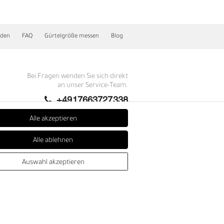
nden
FAQ
Gürtelgröße messen
Blog
Bei Fragen wenden Sie sich direkt
an unser Service-Team.
+4917663727338
Montag - Freitag, 09:00 - 14:00
Alle akzeptieren
info@fronhofer.com
E
Alle ablehnen
Gürtelmanufaktur Fronhofer,
93053 Regensburg, Nelkenweg 3b
Auswahl akzeptieren
SEHR GUT
4.86 / 5