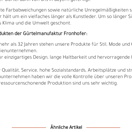
 Gürtel dann von uns in Bayern gefertigt.
ichte Farbabweichungen sowie natürliche Unregelmäßigkeiten 
r hält um ein vielfaches länger als Kunstleder. Um so länger S
 Klima und die Umwelt geschont.
dukten der Gürtelmanufaktur Fronhofer:
 mehr als 32 Jahren stehen unsere Produkte für Stil, Mode und 
ilienunternehmen.
r einzigartiges Design, lange Haltbarkeit und hervorragende
Qualität, Service, hohe Sozialstandards, Arbeitsplätze und s
nunternehmen haben wir die volle Kontrolle über unseren Pro
sourcenschonende Produktion sind uns sehr wichtig.
N
N
Ähnliche Artikel