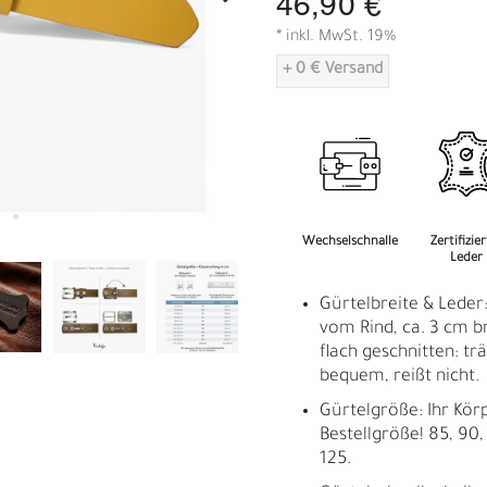
46,90 €
A
* inkl. MwSt. 19%
+ 0 € Versand
Wechselschnalle
Zertifizie
Leder
Gürtelbreite & Lede
vom Rind, ca. 3 cm b
flach geschnitten: träg
bequem, reißt nicht.
Gürtelgröße: Ihr Kör
Bestellgröße! 85, 90, 
125.
R
E