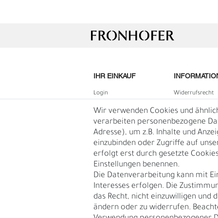
IHR EINKAUF
INFORMATIO
Login
Widerrufs­recht
B2B Login
Impressum
Wir verwenden Cookies und ähnlic
Registrieren
Daten­schutz­erk
verarbeiten personenbezogene Date
Adresse), um z.B. Inhalte und Anze
G
R
Wunschliste
AGB
einzubinden oder Zugriffe auf unse
Warenkorb
Blog
erfolgt erst durch gesetzte Cookies.
Kasse
Einstellungen benennen.
Vertrag
Die Datenverarbeitung kann mit Ei
widerruf
Interesses erfolgen. Die Zustimmun
das Recht, nicht einzuwilligen und 
ändern oder zu widerrufen. Beacht