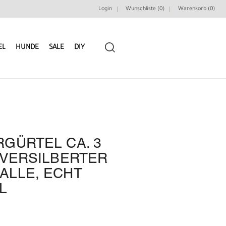
Login
Wunschliste (0)
Warenkorb (
0
)
EL
HUNDE
SALE
DIY
GÜRTEL CA. 3
LEDERRIEMEN
GÜRTELBAUSÄTZE
 VERSILBERTER
ALLE, ECHT
GÜRTEL NIETEN & ZIERTEILE
LEDERWERKZEUGE
L