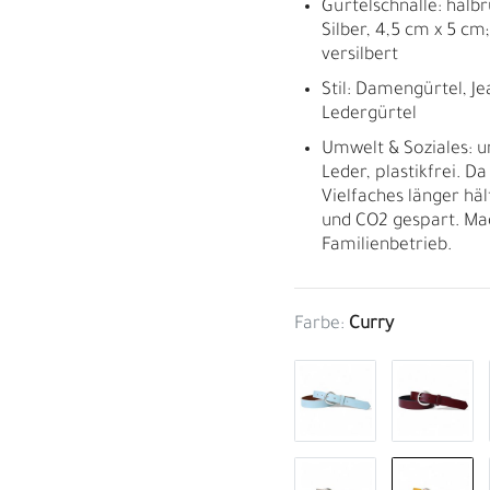
Gürtelschnalle: halbr
Silber, 4,5 cm x 5 cm;
versilbert
Stil: Damengürtel, J
Ledergürtel
Umwelt & Soziales: 
Leder, plastikfrei. D
Vielfaches länger häl
und CO2 gespart. Ma
Familienbetrieb.
Farbe:
Curry
M
H