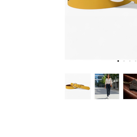
W
D
E
A