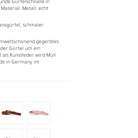
unde Gürtelschnalle in
 Material: Metall, echt
eansgürtel, schmaler
umweltschonend gegerbtes
a der Gürtel um ein
t als Kunstleder wird Müll
de in Germany im
R