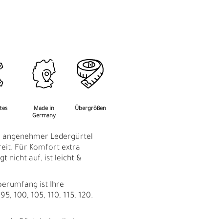
M
F
rtes
Made in
Übergrößen
Germany
r: angenehmer Ledergürtel
reit. Für Komfort extra
t nicht auf, ist leicht &
perumfang ist Ihre
95, 100, 105, 110, 115, 120.
Ü