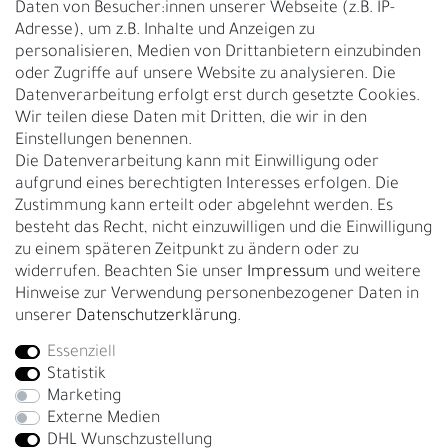
Daten von Besucher:innen unserer Webseite (z.B. IP-
Adresse), um z.B. Inhalte und Anzeigen zu
UNTERNEHMEN
personalisieren, Medien von Drittanbietern einzubinden
Nachhaltigkeit
oder Zugriffe auf unsere Website zu analysieren. Die
Datenverarbeitung erfolgt erst durch gesetzte Cookies.
Kontakt
Wir teilen diese Daten mit Dritten, die wir in den
Über uns
Einstellungen benennen.
Rückgabe
Die Datenverarbeitung kann mit Einwilligung oder
Gürtelgröße messen
aufgrund eines berechtigten Interesses erfolgen. Die
Zustimmung kann erteilt oder abgelehnt werden. Es
Garantie
besteht das Recht, nicht einzuwilligen und die Einwilligung
zu einem späteren Zeitpunkt zu ändern oder zu
GESCHÄFTSKUNDEN & HÄNDLER
widerrufen. Beachten Sie unser
Impressum
und weitere
B2B Geschäftskunden
Hinweise zur Verwendung personenbezogener Daten in
unserer
Daten­schutz­erklärung
.
Essenziell
Bei Fragen wenden Sie sich direkt an unser Service-Team.
Statistik
+4917663727338
Marketing
Externe Medien
Montag - Freitag, 09:00 - 14:00
DHL Wunschzustellung