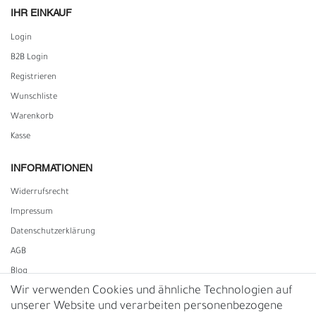
IHR EINKAUF
Login
B2B Login
Registrieren
Wunschliste
Warenkorb
Kasse
INFORMATIONEN
Widerrufs­recht
Impressum
Daten­schutz­erklärung
AGB
Blog
Wir verwenden Cookies und ähnliche Technologien auf
unserer Website und verarbeiten personenbezogene
Vertrag widerrufen