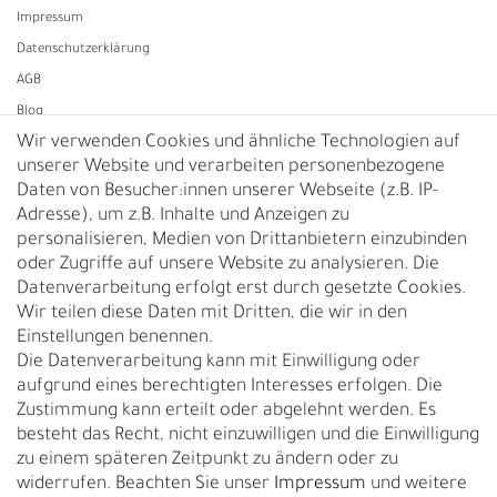
Impressum
Daten­schutz­erklärung
AGB
Blog
Wir verwenden Cookies und ähnliche Technologien auf
unserer Website und verarbeiten personenbezogene
Vertrag widerrufen
Daten von Besucher:innen unserer Webseite (z.B. IP-
Adresse), um z.B. Inhalte und Anzeigen zu
UNTERNEHMEN
personalisieren, Medien von Drittanbietern einzubinden
Nachhaltigkeit
oder Zugriffe auf unsere Website zu analysieren. Die
Datenverarbeitung erfolgt erst durch gesetzte Cookies.
Kontakt
Wir teilen diese Daten mit Dritten, die wir in den
Über uns
Einstellungen benennen.
Rückgabe
Die Datenverarbeitung kann mit Einwilligung oder
Gürtelgröße messen
aufgrund eines berechtigten Interesses erfolgen. Die
Zustimmung kann erteilt oder abgelehnt werden. Es
Garantie
besteht das Recht, nicht einzuwilligen und die Einwilligung
zu einem späteren Zeitpunkt zu ändern oder zu
GESCHÄFTSKUNDEN & HÄNDLER
widerrufen. Beachten Sie unser
Impressum
und weitere