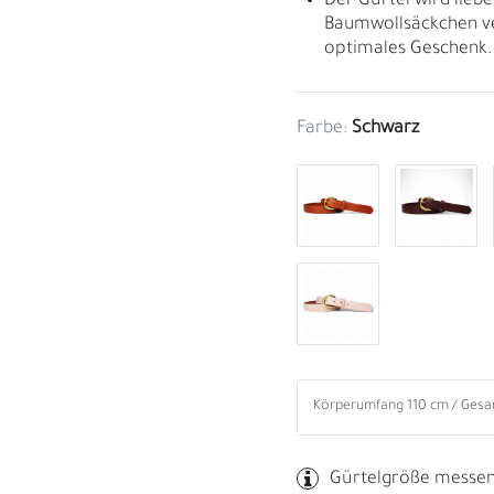
Der Gürtel wird liebe
Baumwollsäckchen ve
optimales Geschenk.
Farbe:
Schwarz
B
R
Gürtelgröße messe