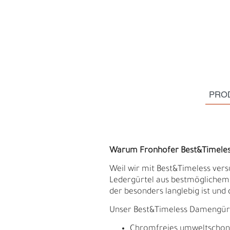
PRO
Warum Fronhofer Best&Timele
Weil wir mit Best&Timeless vers
Ledergürtel aus bestmöglichem, 
S
N
der besonders langlebig ist und 
Unser Best&Timeless Damengürtel
Chromfreies umweltschonend