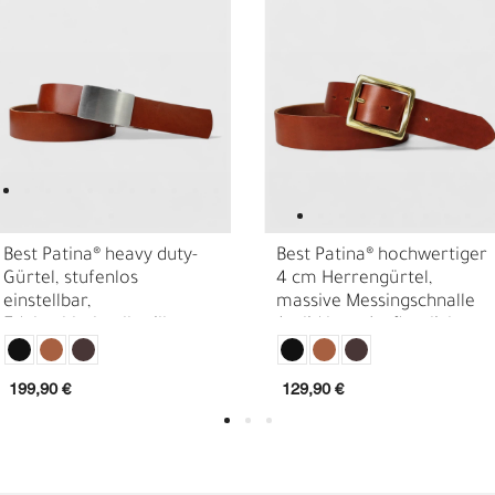
Best Patina® heavy duty-
Best Patina® hochwertiger
Gürtel, stufenlos
4 cm Herrengürtel,
einstellbar,
massive Messingschnalle
E
O
Edelstahlschnalle silbern,
(solid brass) pflanzlich
pflanzlich gegerbtes
gegerbtes Sattlerleder
Sattlerleder 3,8 cm
199,90 €
129,90 €