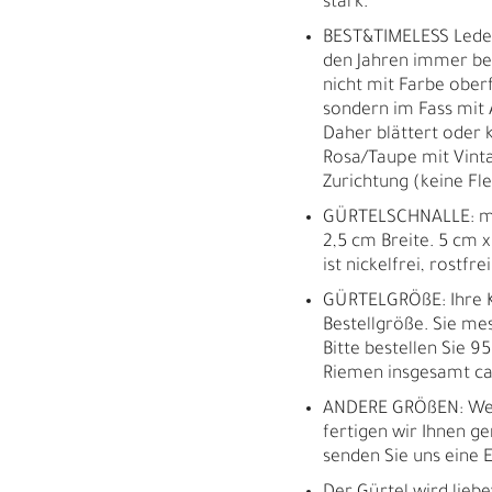
stark.
BEST&TIMELESS Leder
den Jahren immer bes
nicht mit Farbe oberf
sondern im Fass mit 
Daher blättert oder k
Rosa/Taupe mit Vinta
Zurichtung (keine Fl
GÜRTELSCHNALLE: mas
2,5 cm Breite. 5 cm x
ist nickelfrei, rostfr
GÜRTELGRÖßE: Ihre K
Bestellgröße. Sie m
Bitte bestellen Sie 9
Riemen insgesamt ca.
ANDERE GRÖßEN: Wei
fertigen wir Ihnen ge
M
H
senden Sie uns eine E