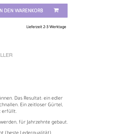
IN DEN WARENKORB
Lieferzeit 2-3 Werktage
LLER
nnen. Das Resultat: ein edler
nallen. Ein zeitloser Gürtel,
E
erfüllt.
 werden, für Jahrzehnte gebaut.
bt (beste Lederqualität)