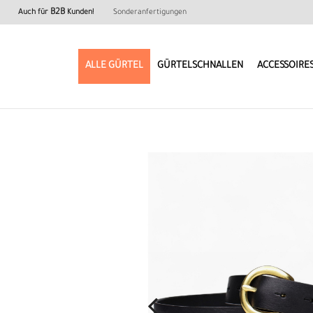
B2B
Auch für
Kunden!
Sonderanfertigungen
ALLE GÜRTEL
GÜRTELSCHNALLEN
ACCESSOIRE