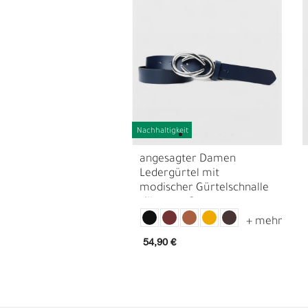
Nachhaltigkeit
angesagter Damen
Ledergürtel mit
G
modischer Gürtelschnalle
R
silber, ca. 3 cm
54,90 €