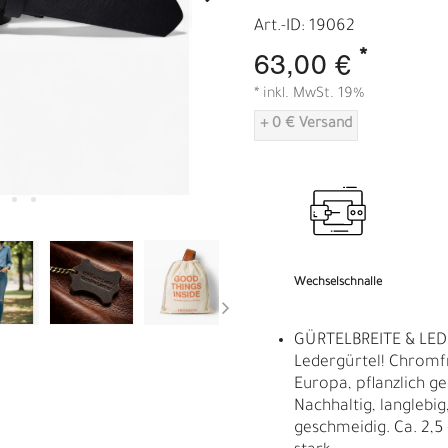
A
Art.-ID: 19062
*
63,00 €
* inkl. MwSt. 19%
+ 0 € Versand
Wechselschnalle
GÜRTELBREITE & LED
Ledergürtel! Chromf
Europa, pflanzlich ge
Nachhaltig, langlebig,
geschmeidig. Ca. 2,5
R
E