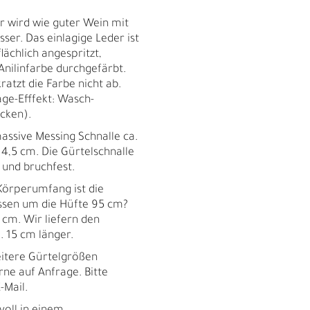
 wird wie guter Wein mit
ser. Das einlagige Leder ist
lächlich angespritzt,
Anilinfarbe durchgefärbt.
ratzt die Farbe nicht ab.
ge-Efffekt: Wasch-
ecken).
sive Messing Schnalle ca.
 4,5 cm. Die Gürtelschnalle
ei und bruchfest.
örperumfang ist die
essen um die Hüfte 95 cm?
5 cm. Wir liefern den
 15 cm länger.
tere Gürtelgrößen
rne auf Anfrage. Bitte
R
-Mail.