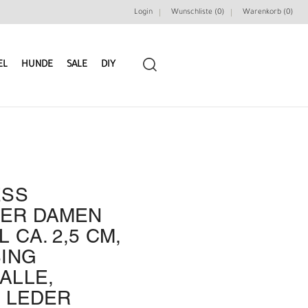
Login
Wunschliste (0)
Warenkorb (
0
)
EL
HUNDE
SALE
DIY
ESS
LEDERRIEMEN
GÜRTELBAUSÄTZE
ER DAMEN
CA. 2,5 CM,
GÜRTEL NIETEN & ZIERTEILE
LEDERWERKZEUGE
ING
ALLE,
 LEDER