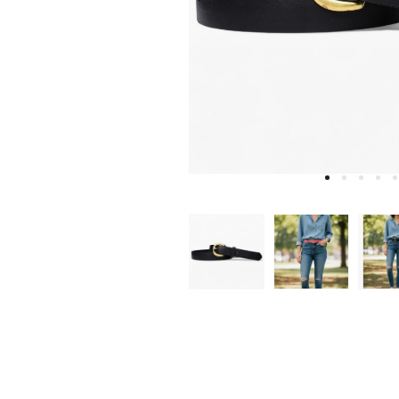
W
D
E
A