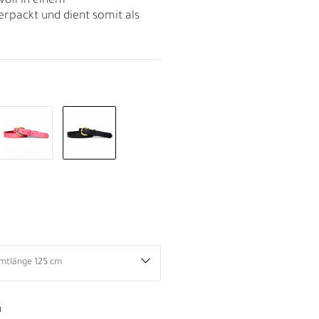
voll in einem
rpackt und dient somit als
D
n