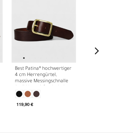
Best Patina® hochwertiger
Best Patina® hochwe
4 cm Herrengürtel,
4 cm Herrengürtel,
massive Messingschnalle
massive Messingschn
E
(solid brass) Sattlerleder
pflanzlich gegerbtes
18441
Sattlerleder
119,90 €
99,90 €