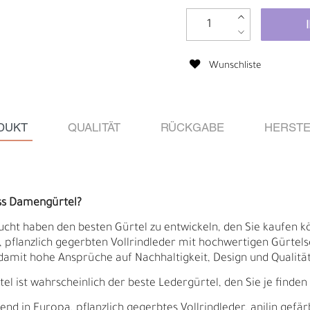
Wunschliste
DUKT
QUALITÄT
RÜCKGABE
HERSTE
ss Damengürtel?
ucht haben den besten Gürtel zu entwickeln, den Sie kaufen kö
pflanzlich gegerbten Vollrindleder mit hochwertigen Gürtelsch
Ä
I
damit hohe Ansprüche auf Nachhaltigkeit, Design und Qualität 
 ist wahrscheinlich der beste Ledergürtel, den Sie je finden
 in Europa, pflanzlich gegerbtes Vollrindleder, anilin gefär