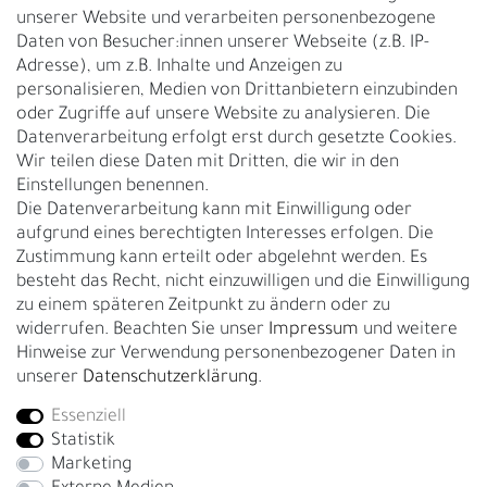
unserer Website und verarbeiten personenbezogene
Vertrag widerrufen
Daten von Besucher:innen unserer Webseite (z.B. IP-
Adresse), um z.B. Inhalte und Anzeigen zu
UNTERNEHMEN
personalisieren, Medien von Drittanbietern einzubinden
Nachhaltigkeit
oder Zugriffe auf unsere Website zu analysieren. Die
Datenverarbeitung erfolgt erst durch gesetzte Cookies.
Kontakt
Wir teilen diese Daten mit Dritten, die wir in den
Über uns
Einstellungen benennen.
Rückgabe
Die Datenverarbeitung kann mit Einwilligung oder
Gürtelgröße messen
aufgrund eines berechtigten Interesses erfolgen. Die
Zustimmung kann erteilt oder abgelehnt werden. Es
Garantie
besteht das Recht, nicht einzuwilligen und die Einwilligung
zu einem späteren Zeitpunkt zu ändern oder zu
GESCHÄFTSKUNDEN & HÄNDLER
widerrufen. Beachten Sie unser
Impressum
und weitere
B2B Geschäftskunden
Hinweise zur Verwendung personenbezogener Daten in
unserer
Daten­schutz­erklärung
.
Essenziell
Bei Fragen wenden Sie sich direkt an unser Service-Team.
Statistik
+4917663727338
Marketing