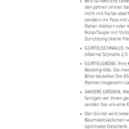
BEST&TIMELESS Leder
den Jahren immer bes
nicht mit Farbe oberf
sondern im Fass mit 
Daher blättert oder k
Rosa/Taupe mit Vinta
Zurichtung (keine Fl
GÜRTELSCHNALLE: ho
silberne Schnalle 2,5
GÜRTELGRÖßE: Ihre K
Bestellgröße. Sie m
Bitte bestellen Sie 9
Riemen insgesamt ca.
ANDERE GRÖßEN: Wei
fertigen wir Ihnen ge
senden Sie uns eine E
Der Gürtel wird liebe
M
H
Baumwollsäckchen ve
optimales Geschenk.