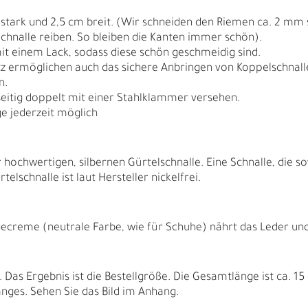
 stark und 2,5 cm breit. (Wir schneiden den Riemen ca. 2 mm 
chnalle reiben. So bleiben die Kanten immer schön).
it einem Lack, sodass diese schön geschmeidig sind.
tz ermöglichen auch das sichere Anbringen von Koppelschnallen
n.
seitig doppelt mit einer Stahlklammer versehen.
e jederzeit möglich
 hochwertigen, silbernen Gürtelschnalle. Eine Schnalle, die s
elschnalle ist laut Hersteller nickelfrei.
N
N
ecreme (neutrale Farbe, wie für Schuhe) nährt das Leder und f
as Ergebnis ist die Bestellgröße. Die Gesamtlänge ist ca. 15 
ges. Sehen Sie das Bild im Anhang.