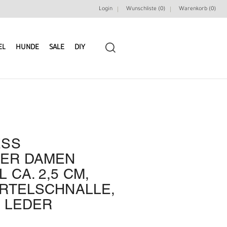
Login
Wunschliste (0)
Warenkorb (
0
)
EL
HUNDE
SALE
DIY
ESS
LEDERRIEMEN
GÜRTELBAUSÄTZE
ER DAMEN
CA. 2,5 CM,
GÜRTEL NIETEN & ZIERTEILE
LEDERWERKZEUGE
RTELSCHNALLE,
 LEDER