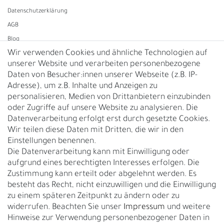
Daten­schutz­erklärung
AGB
Blog
Wir verwenden Cookies und ähnliche Technologien auf
unserer Website und verarbeiten personenbezogene
Vertrag widerrufen
Daten von Besucher:innen unserer Webseite (z.B. IP-
Adresse), um z.B. Inhalte und Anzeigen zu
UNTERNEHMEN
personalisieren, Medien von Drittanbietern einzubinden
Nachhaltigkeit
oder Zugriffe auf unsere Website zu analysieren. Die
Datenverarbeitung erfolgt erst durch gesetzte Cookies.
Kontakt
Wir teilen diese Daten mit Dritten, die wir in den
Über uns
Einstellungen benennen.
Rückgabe
Die Datenverarbeitung kann mit Einwilligung oder
Gürtelgröße messen
aufgrund eines berechtigten Interesses erfolgen. Die
Zustimmung kann erteilt oder abgelehnt werden. Es
Garantie
besteht das Recht, nicht einzuwilligen und die Einwilligung
zu einem späteren Zeitpunkt zu ändern oder zu
GESCHÄFTSKUNDEN & HÄNDLER
widerrufen. Beachten Sie unser
Impressum
und weitere
B2B Geschäftskunden
Hinweise zur Verwendung personenbezogener Daten in