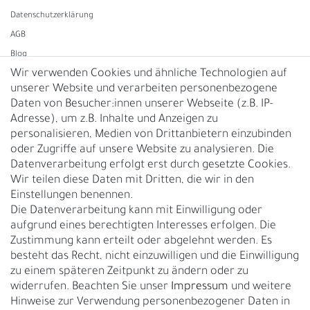
Daten­schutz­erklärung
AGB
Blog
Wir verwenden Cookies und ähnliche Technologien auf
unserer Website und verarbeiten personenbezogene
Vertrag widerrufen
Daten von Besucher:innen unserer Webseite (z.B. IP-
Adresse), um z.B. Inhalte und Anzeigen zu
UNTERNEHMEN
personalisieren, Medien von Drittanbietern einzubinden
Nachhaltigkeit
oder Zugriffe auf unsere Website zu analysieren. Die
Datenverarbeitung erfolgt erst durch gesetzte Cookies.
Kontakt
Wir teilen diese Daten mit Dritten, die wir in den
Über uns
Einstellungen benennen.
Rückgabe
Die Datenverarbeitung kann mit Einwilligung oder
Gürtelgröße messen
aufgrund eines berechtigten Interesses erfolgen. Die
Zustimmung kann erteilt oder abgelehnt werden. Es
Garantie
besteht das Recht, nicht einzuwilligen und die Einwilligung
zu einem späteren Zeitpunkt zu ändern oder zu
GESCHÄFTSKUNDEN & HÄNDLER
widerrufen. Beachten Sie unser
Impressum
und weitere
B2B Geschäftskunden
Hinweise zur Verwendung personenbezogener Daten in