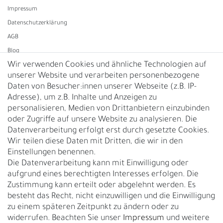
Impressum
Daten­schutz­erklärung
AGB
Blog
Wir verwenden Cookies und ähnliche Technologien auf
unserer Website und verarbeiten personenbezogene
Vertrag widerrufen
Daten von Besucher:innen unserer Webseite (z.B. IP-
Adresse), um z.B. Inhalte und Anzeigen zu
UNTERNEHMEN
personalisieren, Medien von Drittanbietern einzubinden
Nachhaltigkeit
oder Zugriffe auf unsere Website zu analysieren. Die
Datenverarbeitung erfolgt erst durch gesetzte Cookies.
Kontakt
Wir teilen diese Daten mit Dritten, die wir in den
Über uns
Einstellungen benennen.
Rückgabe
Die Datenverarbeitung kann mit Einwilligung oder
Gürtelgröße messen
aufgrund eines berechtigten Interesses erfolgen. Die
Zustimmung kann erteilt oder abgelehnt werden. Es
Garantie
besteht das Recht, nicht einzuwilligen und die Einwilligung
zu einem späteren Zeitpunkt zu ändern oder zu
GESCHÄFTSKUNDEN & HÄNDLER
widerrufen. Beachten Sie unser
Impressum
und weitere