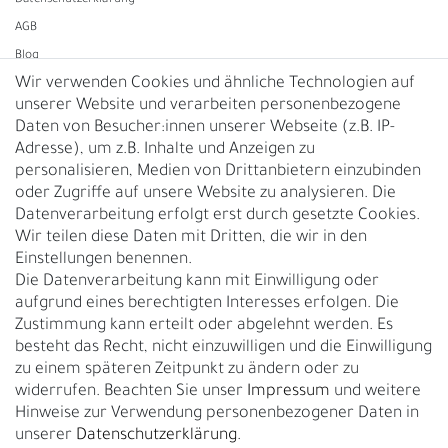
Daten­schutz­erklärung
AGB
Blog
Wir verwenden Cookies und ähnliche Technologien auf
unserer Website und verarbeiten personenbezogene
Vertrag widerrufen
Daten von Besucher:innen unserer Webseite (z.B. IP-
Adresse), um z.B. Inhalte und Anzeigen zu
UNTERNEHMEN
personalisieren, Medien von Drittanbietern einzubinden
Nachhaltigkeit
oder Zugriffe auf unsere Website zu analysieren. Die
Datenverarbeitung erfolgt erst durch gesetzte Cookies.
Kontakt
Wir teilen diese Daten mit Dritten, die wir in den
Über uns
Einstellungen benennen.
Rückgabe
Die Datenverarbeitung kann mit Einwilligung oder
Gürtelgröße messen
aufgrund eines berechtigten Interesses erfolgen. Die
Zustimmung kann erteilt oder abgelehnt werden. Es
Garantie
besteht das Recht, nicht einzuwilligen und die Einwilligung
zu einem späteren Zeitpunkt zu ändern oder zu
GESCHÄFTSKUNDEN & HÄNDLER
widerrufen. Beachten Sie unser
Impressum
und weitere
B2B Geschäftskunden
Hinweise zur Verwendung personenbezogener Daten in
unserer
Daten­schutz­erklärung
.