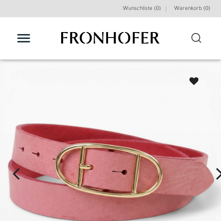
Wunschliste (0)
Warenkorb (
0
)