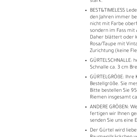
stark.
BEST&TIMELESS Leder
den Jahren immer bes
nicht mit Farbe oberf
sondern im Fass mit 
Daher blättert oder k
Rosa/Taupe mit Vinta
Zurichtung (keine Fl
GÜRTELSCHNALLE: ho
Schnalle ca. 3 cm Br
GÜRTELGRÖßE: Ihre K
Bestellgröße. Sie m
Bitte bestellen Sie 9
Riemen insgesamt ca.
ANDERE GRÖßEN: Wei
fertigen wir Ihnen ge
senden Sie uns eine E
M
H
Der Gürtel wird liebe