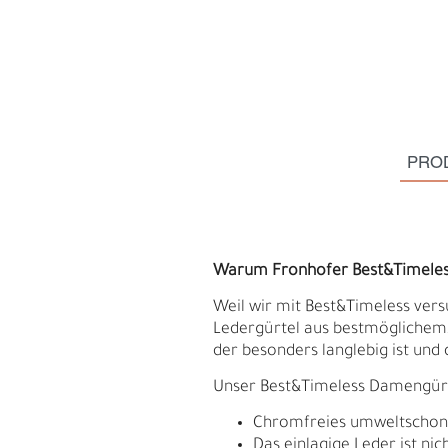
PRO
Warum Fronhofer Best&Timele
Weil wir mit Best&Timeless vers
Ledergürtel aus bestmöglichem, 
der besonders langlebig ist und 
S
N
Unser Best&Timeless Damengürtel
Chromfreies umweltschonend
Das einlagige Leder ist ni