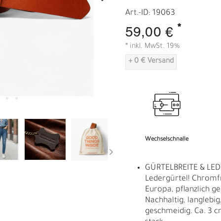
A
Art.-ID: 19063
*
59,00 €
* inkl. MwSt. 19%
+ 0 € Versand
Wechselschnalle
GÜRTELBREITE & LED
Ledergürtel! Chromf
Europa, pflanzlich ge
Nachhaltig, langlebig,
geschmeidig. Ca. 3 c
R
E