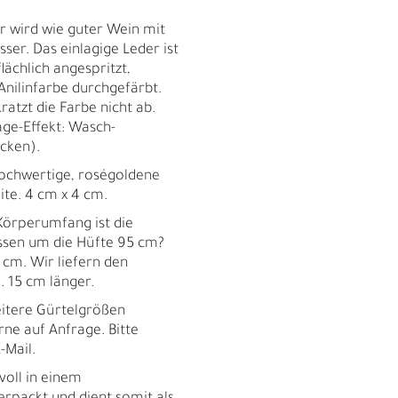
 wird wie guter Wein mit
ser. Das einlagige Leder ist
lächlich angespritzt,
Anilinfarbe durchgefärbt.
ratzt die Farbe nicht ab.
ge-Effekt: Wasch-
ecken).
chwertige, roségoldene
eite. 4 cm x 4 cm.
örperumfang ist die
essen um die Hüfte 95 cm?
5 cm. Wir liefern den
 15 cm länger.
tere Gürtelgrößen
rne auf Anfrage. Bitte
-Mail.
R
voll in einem