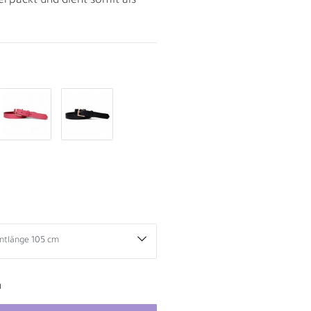
rpackt und dient somit als
D
n