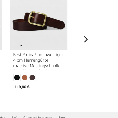
Best Patina® hochwertiger
Best Patina® hochwe
4 cm Herrengürtel,
4 cm Herrengürtel,
massive Messingschnalle
massive Messingschn
(solid brass) Sattlerleder
pflanzlich gegerbtes
E
18441
Sattlerleder
119,90 €
99,90 €