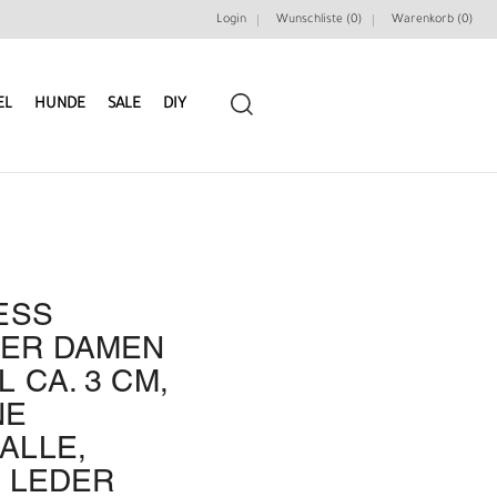
Login
Wunschliste (0)
Warenkorb (
0
)
EL
HUNDE
SALE
DIY
ESS
LEDERRIEMEN
GÜRTELBAUSÄTZE
ER DAMEN
 CA. 3 CM,
GÜRTEL NIETEN & ZIERTEILE
LEDERWERKZEUGE
NE
ALLE,
 LEDER