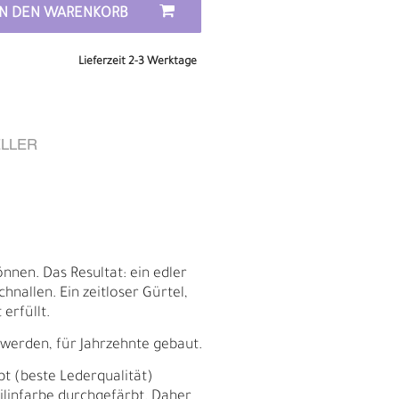
IN DEN WARENKORB
Lieferzeit 2-3 Werktage
LLER
nnen. Das Resultat: ein edler
nallen. Ein zeitloser Gürtel,
erfüllt.
E
 werden, für Jahrzehnte gebaut.
bt (beste Lederqualität)
nilinfarbe durchgefärbt. Daher