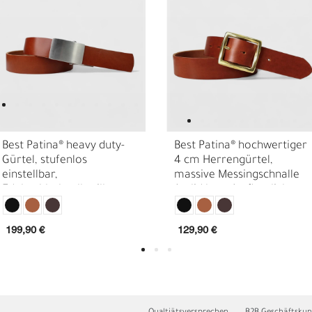
Best Patina® heavy duty-
Best Patina® hochwertiger
Gürtel, stufenlos
4 cm Herrengürtel,
einstellbar,
massive Messingschnalle
Edelstahlschnalle silbern,
(solid brass) pflanzlich
E
O
pflanzlich gegerbtes
gegerbtes Sattlerleder
Sattlerleder 3,8 cm
199,90 €
129,90 €