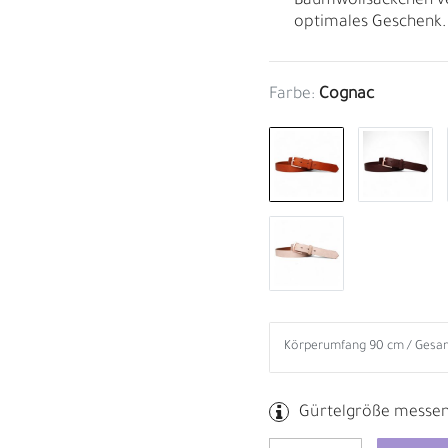
Baumwollsäckchen ve
optimales Geschenk.
Farbe:
Cognac
B
R
Gürtelgröße messe