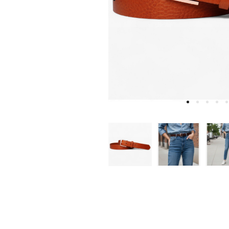
W
D
E
A