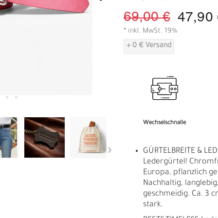
A
69,00 €
47,90
* inkl. MwSt. 19%
+ 0 € Versand
Wechselschnalle
GÜRTELBREITE & LED
Ledergürtel! Chromf
Europa, pflanzlich ge
Nachhaltig, langlebig,
geschmeidig. Ca. 3 c
stark.
R
E