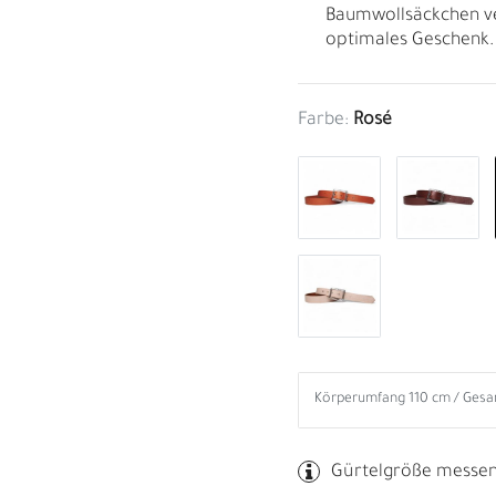
Baumwollsäckchen ve
optimales Geschenk.
Farbe:
Rosé
B
R
Gürtelgröße messe