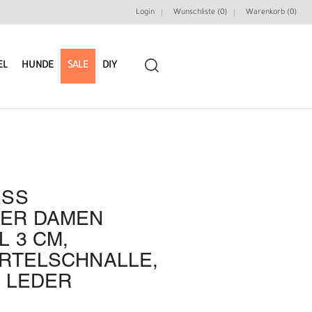
Login
Wunschliste (0)
Warenkorb (
0
)
EL
HUNDE
SALE
DIY
ESS
LEDERRIEMEN
GÜRTELBAUSÄTZE
ER DAMEN
 3 CM,
GÜRTEL NIETEN & ZIERTEILE
LEDERWERKZEUGE
RTELSCHNALLE,
 LEDER