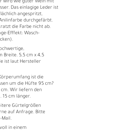
 wird wie guter Wein mit
ser. Das einlagige Leder ist
lächlich angespritzt,
Anilinfarbe durchgefärbt.
ratzt die Farbe nicht ab.
ge-Efffekt: Wasch-
ecken).
chwertige,
m Breite. 5,5 cm x 4,5
e ist laut Hersteller
örperumfang ist die
essen um die Hüfte 95 cm?
5 cm. Wir liefern den
 15 cm länger.
tere Gürtelgrößen
rne auf Anfrage. Bitte
-Mail.
R
voll in einem