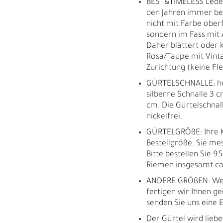
BEST&TIMELESS Leder
den Jahren immer bes
nicht mit Farbe oberf
sondern im Fass mit 
Daher blättert oder k
Rosa/Taupe mit Vinta
Zurichtung (keine Fl
GÜRTELSCHNALLE: ho
silberne Schnalle 3 c
cm. Die Gürtelschnall
nickelfrei.
GÜRTELGRÖßE: Ihre K
Bestellgröße. Sie m
Bitte bestellen Sie 9
Riemen insgesamt ca.
ANDERE GRÖßEN: Wei
fertigen wir Ihnen ge
senden Sie uns eine E
M
H
Der Gürtel wird liebe