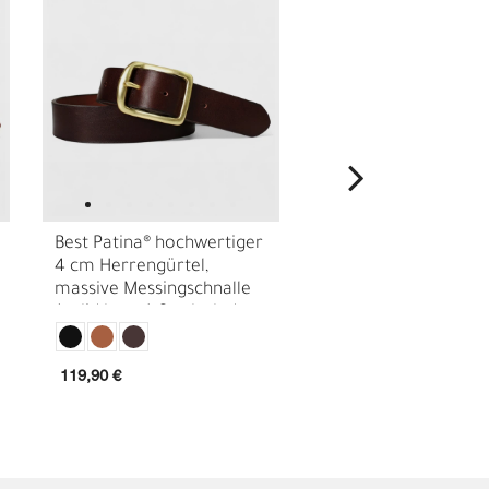
Best Patina® hochwertiger
Best Patina® hochwe
4 cm Herrengürtel,
4 cm Herrengürtel,
massive Messingschnalle
massive Messingschn
E
(solid brass) Sattlerleder
pflanzlich gegerbtes
18441
Sattlerleder
119,90 €
99,90 €