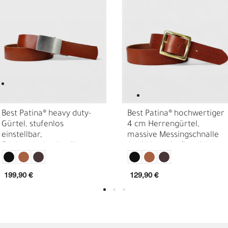
Best Patina® heavy duty-
Best Patina® hochwertiger
Gürtel, stufenlos
4 cm Herrengürtel,
einstellbar,
massive Messingschnalle
E
O
Edelstahlschnalle silbern,
(solid brass) pflanzlich
pflanzlich gegerbtes
gegerbtes Sattlerleder
Sattlerleder 3,8 cm
199,90 €
129,90 €