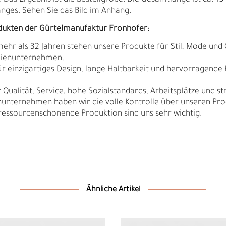
as Ergebnis ist die Bestellgröße. Die Gesamtlänge ist ca. 15 
ges. Sehen Sie das Bild im Anhang.
dukten der Gürtelmanufaktur Fronhofer:
 mehr als 32 Jahren stehen unsere Produkte für Stil, Mode und 
ilienunternehmen.
r einzigartiges Design, lange Haltbarkeit und hervorragende
Qualität, Service, hohe Sozialstandards, Arbeitsplätze und s
nunternehmen haben wir die volle Kontrolle über unseren Pro
sourcenschonende Produktion sind uns sehr wichtig.
D
F
Ähnliche Artikel