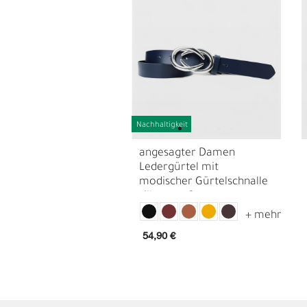
Nachhaltigkeit
angesagter Damen
Ledergürtel mit
modischer Gürtelschnalle
G
R
silber, ca. 3 cm
54,90 €