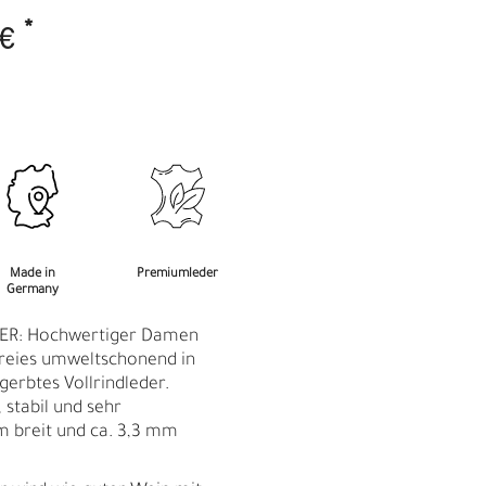
M
F
*
 €
Made in
Premiumleder
Germany
ER: Hochwertiger Damen
reies umweltschonend in
gerbtes Vollrindleder.
 stabil und sehr
m breit und ca. 3,3 mm
Ü