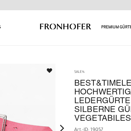
S
PREMIUM GÜRT
SALE%
BEST&TIMEL
HOCHWERTIG
LEDERGÜRTEL
SILBERNE GÜ
VEGETABILES
Art.-ID: 19057