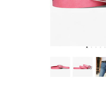
W
D
E
A