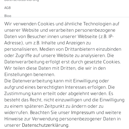
Daten­schutz­erklärung
AGB
Blog
Wir verwenden Cookies und ähnliche Technologien auf
unserer Website und verarbeiten personenbezogene
Vertrag widerrufen
Daten von Besucher:innen unserer Webseite (z.B. IP-
Adresse), um z.B. Inhalte und Anzeigen zu
UNTERNEHMEN
personalisieren, Medien von Drittanbietern einzubinden
Nachhaltigkeit
oder Zugriffe auf unsere Website zu analysieren. Die
Datenverarbeitung erfolgt erst durch gesetzte Cookies.
Kontakt
Wir teilen diese Daten mit Dritten, die wir in den
Über uns
Einstellungen benennen.
Rückgabe
Die Datenverarbeitung kann mit Einwilligung oder
Gürtelgröße messen
aufgrund eines berechtigten Interesses erfolgen. Die
Zustimmung kann erteilt oder abgelehnt werden. Es
Garantie
besteht das Recht, nicht einzuwilligen und die Einwilligung
zu einem späteren Zeitpunkt zu ändern oder zu
GESCHÄFTSKUNDEN & HÄNDLER
widerrufen. Beachten Sie unser
Impressum
und weitere
B2B Geschäftskunden
Hinweise zur Verwendung personenbezogener Daten in
unserer
Daten­schutz­erklärung
.