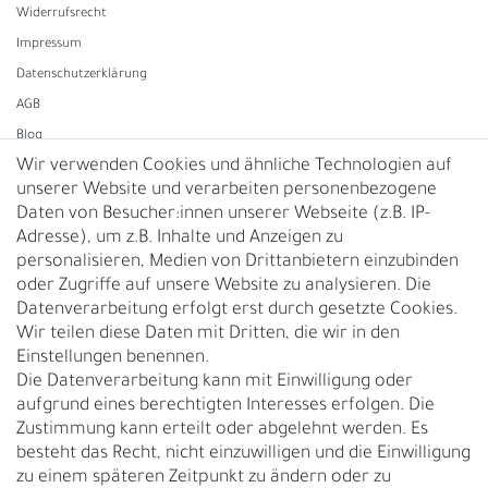
Widerrufs­recht
Impressum
Daten­schutz­erklärung
AGB
Blog
Wir verwenden Cookies und ähnliche Technologien auf
unserer Website und verarbeiten personenbezogene
Vertrag widerrufen
Daten von Besucher:innen unserer Webseite (z.B. IP-
Adresse), um z.B. Inhalte und Anzeigen zu
UNTERNEHMEN
personalisieren, Medien von Drittanbietern einzubinden
Nachhaltigkeit
oder Zugriffe auf unsere Website zu analysieren. Die
Datenverarbeitung erfolgt erst durch gesetzte Cookies.
Kontakt
Wir teilen diese Daten mit Dritten, die wir in den
Über uns
Einstellungen benennen.
Rückgabe
Die Datenverarbeitung kann mit Einwilligung oder
Gürtelgröße messen
aufgrund eines berechtigten Interesses erfolgen. Die
Zustimmung kann erteilt oder abgelehnt werden. Es
Garantie
besteht das Recht, nicht einzuwilligen und die Einwilligung
zu einem späteren Zeitpunkt zu ändern oder zu
GESCHÄFTSKUNDEN & HÄNDLER