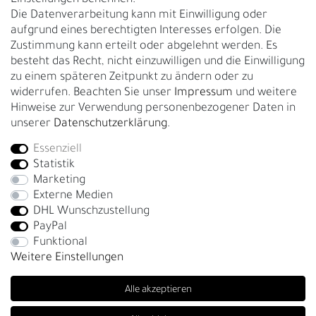
Rückgabe
Die Datenverarbeitung kann mit Einwilligung oder
Gürtelgröße messen
aufgrund eines berechtigten Interesses erfolgen. Die
Zustimmung kann erteilt oder abgelehnt werden. Es
Garantie
besteht das Recht, nicht einzuwilligen und die Einwilligung
zu einem späteren Zeitpunkt zu ändern oder zu
GESCHÄFTSKUNDEN & HÄNDLER
widerrufen. Beachten Sie unser
Impressum
und weitere
B2B Geschäftskunden
Hinweise zur Verwendung personenbezogener Daten in
unserer
Daten­schutz­erklärung
.
Essenziell
Bei Fragen wenden Sie sich direkt an unser Service-Team.
Statistik
+4917663727338
Marketing
Externe Medien
Montag - Freitag, 09:00 - 14:00
DHL Wunschzustellung
info@fronhofer.com
PayPal
Gürtelmanufaktur Fronhofer, 93053 Regensburg, Nelkenweg 3b
Funktional
Weitere Einstellungen
Alle akzeptieren