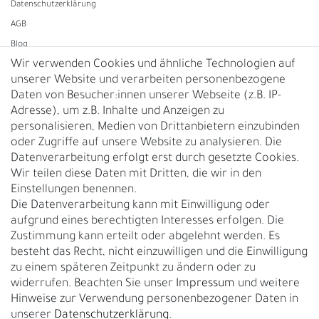
Daten­schutz­erklärung
AGB
Blog
Wir verwenden Cookies und ähnliche Technologien auf
unserer Website und verarbeiten personenbezogene
Vertrag widerrufen
Daten von Besucher:innen unserer Webseite (z.B. IP-
Adresse), um z.B. Inhalte und Anzeigen zu
UNTERNEHMEN
personalisieren, Medien von Drittanbietern einzubinden
Nachhaltigkeit
oder Zugriffe auf unsere Website zu analysieren. Die
Datenverarbeitung erfolgt erst durch gesetzte Cookies.
Kontakt
Wir teilen diese Daten mit Dritten, die wir in den
Über uns
Einstellungen benennen.
Rückgabe
Die Datenverarbeitung kann mit Einwilligung oder
Gürtelgröße messen
aufgrund eines berechtigten Interesses erfolgen. Die
Zustimmung kann erteilt oder abgelehnt werden. Es
Garantie
besteht das Recht, nicht einzuwilligen und die Einwilligung
zu einem späteren Zeitpunkt zu ändern oder zu
GESCHÄFTSKUNDEN & HÄNDLER
widerrufen. Beachten Sie unser
Impressum
und weitere
B2B Geschäftskunden
Hinweise zur Verwendung personenbezogener Daten in
unserer
Daten­schutz­erklärung
.