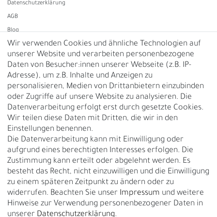
Daten­schutz­erklärung
AGB
Blog
Wir verwenden Cookies und ähnliche Technologien auf
unserer Website und verarbeiten personenbezogene
Vertrag widerrufen
Daten von Besucher:innen unserer Webseite (z.B. IP-
Adresse), um z.B. Inhalte und Anzeigen zu
UNTERNEHMEN
personalisieren, Medien von Drittanbietern einzubinden
Nachhaltigkeit
oder Zugriffe auf unsere Website zu analysieren. Die
Datenverarbeitung erfolgt erst durch gesetzte Cookies.
Kontakt
Wir teilen diese Daten mit Dritten, die wir in den
Über uns
Einstellungen benennen.
Rückgabe
Die Datenverarbeitung kann mit Einwilligung oder
Gürtelgröße messen
aufgrund eines berechtigten Interesses erfolgen. Die
Zustimmung kann erteilt oder abgelehnt werden. Es
Garantie
besteht das Recht, nicht einzuwilligen und die Einwilligung
zu einem späteren Zeitpunkt zu ändern oder zu
GESCHÄFTSKUNDEN & HÄNDLER
widerrufen. Beachten Sie unser
Impressum
und weitere
B2B Geschäftskunden
Hinweise zur Verwendung personenbezogener Daten in
unserer
Daten­schutz­erklärung
.