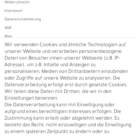
Widerrufs­recht
Impressum
Daten­schutz­erklärung
AGB
Blog
Wir verwenden Cookies und ähnliche Technologien auf
unserer Website und verarbeiten personenbezogene
Vertrag widerrufen
Daten von Besucher:innen unserer Webseite (z.B. IP-
Adresse), um z.B. Inhalte und Anzeigen zu
UNTERNEHMEN
personalisieren, Medien von Drittanbietern einzubinden
Nachhaltigkeit
oder Zugriffe auf unsere Website zu analysieren. Die
Datenverarbeitung erfolgt erst durch gesetzte Cookies.
Kontakt
Wir teilen diese Daten mit Dritten, die wir in den
Über uns
Einstellungen benennen.
Rückgabe
Die Datenverarbeitung kann mit Einwilligung oder
Gürtelgröße messen
aufgrund eines berechtigten Interesses erfolgen. Die
Zustimmung kann erteilt oder abgelehnt werden. Es
Garantie
besteht das Recht, nicht einzuwilligen und die Einwilligung
zu einem späteren Zeitpunkt zu ändern oder zu
GESCHÄFTSKUNDEN & HÄNDLER