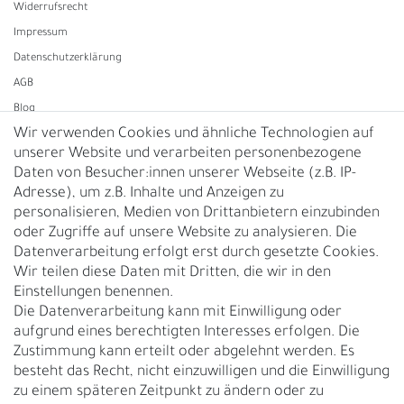
Widerrufs­recht
Impressum
Daten­schutz­erklärung
AGB
Blog
Wir verwenden Cookies und ähnliche Technologien auf
unserer Website und verarbeiten personenbezogene
Vertrag widerrufen
Daten von Besucher:innen unserer Webseite (z.B. IP-
Adresse), um z.B. Inhalte und Anzeigen zu
UNTERNEHMEN
personalisieren, Medien von Drittanbietern einzubinden
Nachhaltigkeit
oder Zugriffe auf unsere Website zu analysieren. Die
Datenverarbeitung erfolgt erst durch gesetzte Cookies.
Kontakt
Wir teilen diese Daten mit Dritten, die wir in den
Über uns
Einstellungen benennen.
Rückgabe
Die Datenverarbeitung kann mit Einwilligung oder
Gürtelgröße messen
aufgrund eines berechtigten Interesses erfolgen. Die
Zustimmung kann erteilt oder abgelehnt werden. Es
Garantie
besteht das Recht, nicht einzuwilligen und die Einwilligung
zu einem späteren Zeitpunkt zu ändern oder zu
GESCHÄFTSKUNDEN & HÄNDLER