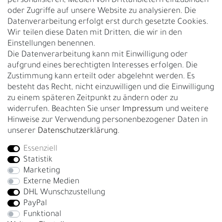
personalisieren, Medien von Drittanbietern einzubinden
Nachhaltigkeit
oder Zugriffe auf unsere Website zu analysieren. Die
Datenverarbeitung erfolgt erst durch gesetzte Cookies.
Kontakt
Wir teilen diese Daten mit Dritten, die wir in den
Über uns
Einstellungen benennen.
Rückgabe
Die Datenverarbeitung kann mit Einwilligung oder
Gürtelgröße messen
aufgrund eines berechtigten Interesses erfolgen. Die
Zustimmung kann erteilt oder abgelehnt werden. Es
Garantie
besteht das Recht, nicht einzuwilligen und die Einwilligung
zu einem späteren Zeitpunkt zu ändern oder zu
GESCHÄFTSKUNDEN & HÄNDLER
widerrufen. Beachten Sie unser
Impressum
und weitere
B2B Geschäftskunden
Hinweise zur Verwendung personenbezogener Daten in
unserer
Daten­schutz­erklärung
.
Essenziell
Bei Fragen wenden Sie sich direkt an unser Service-Team.
Statistik
+4917663727338
Marketing
Externe Medien
Montag - Freitag, 09:00 - 14:00
DHL Wunschzustellung
info@fronhofer.com
PayPal
Gürtelmanufaktur Fronhofer, 93053 Regensburg, Nelkenweg 3b
Funktional