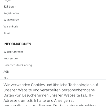
Login
B2B Login
Registrieren
Wunschliste
Warenkorb
Kasse
INFORMATIONEN
Widerrufs­recht
Impressum
Daten­schutz­erklärung
AGB
Blog
Wir verwenden Cookies und ähnliche Technologien auf
unserer Website und verarbeiten personenbezogene
Vertrag widerrufen
Daten von Besucher:innen unserer Webseite (z.B. IP-
Adresse), um z.B. Inhalte und Anzeigen zu
UNTERNEHMEN