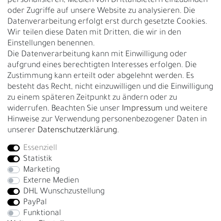
personalisieren, Medien von Drittanbietern einzubinden
Nachhaltigkeit
oder Zugriffe auf unsere Website zu analysieren. Die
Datenverarbeitung erfolgt erst durch gesetzte Cookies.
Kontakt
Wir teilen diese Daten mit Dritten, die wir in den
Über uns
Einstellungen benennen.
Rückgabe
Die Datenverarbeitung kann mit Einwilligung oder
Gürtelgröße messen
aufgrund eines berechtigten Interesses erfolgen. Die
Zustimmung kann erteilt oder abgelehnt werden. Es
Garantie
besteht das Recht, nicht einzuwilligen und die Einwilligung
zu einem späteren Zeitpunkt zu ändern oder zu
GESCHÄFTSKUNDEN & HÄNDLER
widerrufen. Beachten Sie unser
Impressum
und weitere
B2B Geschäftskunden
Hinweise zur Verwendung personenbezogener Daten in
unserer
Daten­schutz­erklärung
.
Essenziell
Bei Fragen wenden Sie sich direkt an unser Service-Team.
Statistik
+4917663727338
Marketing
Externe Medien
Montag - Freitag, 09:00 - 14:00
DHL Wunschzustellung
info@fronhofer.com
PayPal
Gürtelmanufaktur Fronhofer, 93053 Regensburg, Nelkenweg 3b
Funktional