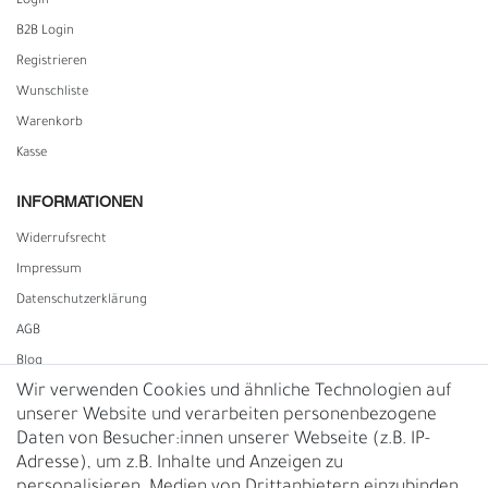
Login
B2B Login
Registrieren
Wunschliste
Warenkorb
Kasse
INFORMATIONEN
Widerrufs­recht
Impressum
Daten­schutz­erklärung
AGB
Blog
Wir verwenden Cookies und ähnliche Technologien auf
unserer Website und verarbeiten personenbezogene
Vertrag widerrufen
Daten von Besucher:innen unserer Webseite (z.B. IP-
Adresse), um z.B. Inhalte und Anzeigen zu
UNTERNEHMEN
personalisieren, Medien von Drittanbietern einzubinden