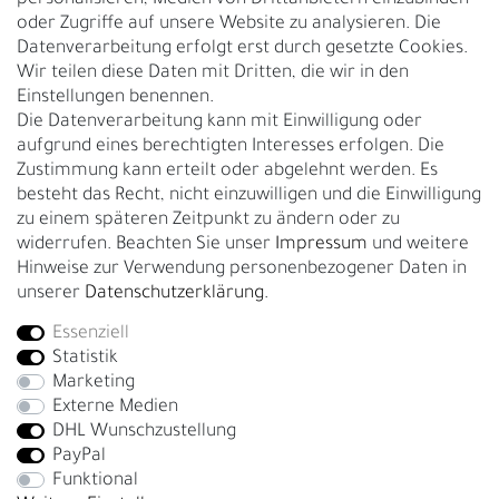
Nachhaltigkeit
oder Zugriffe auf unsere Website zu analysieren. Die
Datenverarbeitung erfolgt erst durch gesetzte Cookies.
Kontakt
Wir teilen diese Daten mit Dritten, die wir in den
Über uns
Einstellungen benennen.
Rückgabe
Die Datenverarbeitung kann mit Einwilligung oder
Gürtelgröße messen
aufgrund eines berechtigten Interesses erfolgen. Die
Zustimmung kann erteilt oder abgelehnt werden. Es
Garantie
besteht das Recht, nicht einzuwilligen und die Einwilligung
zu einem späteren Zeitpunkt zu ändern oder zu
GESCHÄFTSKUNDEN & HÄNDLER
widerrufen. Beachten Sie unser
Impressum
und weitere
B2B Geschäftskunden
Hinweise zur Verwendung personenbezogener Daten in
unserer
Daten­schutz­erklärung
.
Essenziell
Bei Fragen wenden Sie sich direkt an unser Service-Team.
Statistik
+4917663727338
Marketing
Externe Medien
Montag - Freitag, 09:00 - 14:00
DHL Wunschzustellung
info@fronhofer.com
PayPal
Gürtelmanufaktur Fronhofer, 93053 Regensburg, Nelkenweg 3b
Funktional