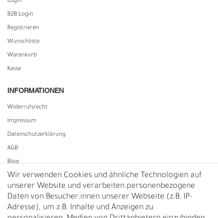
Login
B2B Login
Registrieren
Wunschliste
Warenkorb
Kasse
INFORMATIONEN
Widerrufs­recht
Impressum
Daten­schutz­erklärung
AGB
Blog
Wir verwenden Cookies und ähnliche Technologien auf
unserer Website und verarbeiten personenbezogene
Vertrag widerrufen
Daten von Besucher:innen unserer Webseite (z.B. IP-
Adresse), um z.B. Inhalte und Anzeigen zu
UNTERNEHMEN