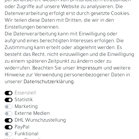
personalisieren, Medien von Drittanbietern einzubinden
Nachhaltigkeit
oder Zugriffe auf unsere Website zu analysieren. Die
Datenverarbeitung erfolgt erst durch gesetzte Cookies.
Kontakt
Wir teilen diese Daten mit Dritten, die wir in den
Über uns
Einstellungen benennen.
Rückgabe
Die Datenverarbeitung kann mit Einwilligung oder
Gürtelgröße messen
aufgrund eines berechtigten Interesses erfolgen. Die
Zustimmung kann erteilt oder abgelehnt werden. Es
Garantie
besteht das Recht, nicht einzuwilligen und die Einwilligung
zu einem späteren Zeitpunkt zu ändern oder zu
GESCHÄFTSKUNDEN & HÄNDLER
widerrufen. Beachten Sie unser
Impressum
und weitere
B2B Geschäftskunden
Hinweise zur Verwendung personenbezogener Daten in
unserer
Daten­schutz­erklärung
.
Essenziell
Bei Fragen wenden Sie sich direkt an unser Service-Team.
Statistik
+4917663727338
Marketing
Externe Medien
Montag - Freitag, 09:00 - 14:00
DHL Wunschzustellung
info@fronhofer.com
PayPal
Gürtelmanufaktur Fronhofer, 93053 Regensburg, Nelkenweg 3b
Funktional