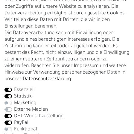
personalisieren, Medien von Drittanbietern einzubinden
Nachhaltigkeit
oder Zugriffe auf unsere Website zu analysieren. Die
Datenverarbeitung erfolgt erst durch gesetzte Cookies.
Kontakt
Wir teilen diese Daten mit Dritten, die wir in den
Über uns
Einstellungen benennen.
Rückgabe
Die Datenverarbeitung kann mit Einwilligung oder
Gürtelgröße messen
aufgrund eines berechtigten Interesses erfolgen. Die
Zustimmung kann erteilt oder abgelehnt werden. Es
Garantie
besteht das Recht, nicht einzuwilligen und die Einwilligung
zu einem späteren Zeitpunkt zu ändern oder zu
GESCHÄFTSKUNDEN & HÄNDLER
widerrufen. Beachten Sie unser
Impressum
und weitere
B2B Geschäftskunden
Hinweise zur Verwendung personenbezogener Daten in
unserer
Daten­schutz­erklärung
.
Essenziell
Bei Fragen wenden Sie sich direkt an unser Service-Team.
Statistik
+4917663727338
Marketing
Externe Medien
Montag - Freitag, 09:00 - 14:00
DHL Wunschzustellung
info@fronhofer.com
PayPal
Gürtelmanufaktur Fronhofer, 93053 Regensburg, Nelkenweg 3b
Funktional