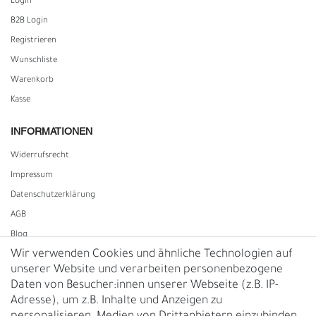
Login
B2B Login
Registrieren
Wunschliste
Warenkorb
Kasse
INFORMATIONEN
Widerrufs­recht
Impressum
Daten­schutz­erklärung
AGB
Blog
Wir verwenden Cookies und ähnliche Technologien auf
unserer Website und verarbeiten personenbezogene
Vertrag widerrufen
Daten von Besucher:innen unserer Webseite (z.B. IP-
Adresse), um z.B. Inhalte und Anzeigen zu
UNTERNEHMEN