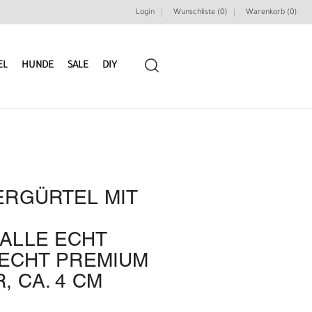
Login
Wunschliste (0)
Warenkorb (
0
)
EL
HUNDE
SALE
DIY
ERGÜRTEL MIT
LEDERRIEMEN
GÜRTELBAUSÄTZE
ALLE ECHT
GÜRTEL NIETEN & ZIERTEILE
LEDERWERKZEUGE
 ECHT PREMIUM
, CA. 4 CM