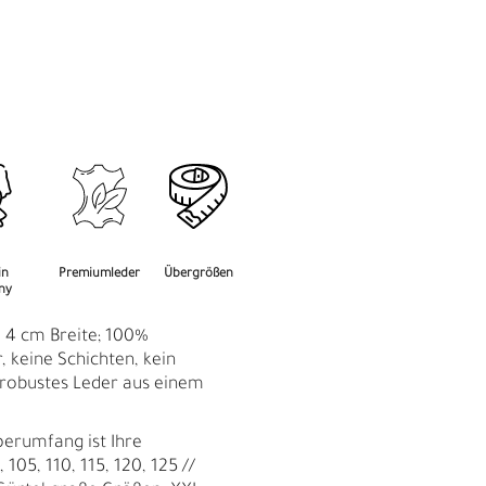
M
F
in
Premiumleder
Übergrößen
ny
: 4 cm Breite; 100%
r, keine Schichten, kein
, robustes Leder aus einem
perumfang ist Ihre
 105, 110, 115, 120, 125 //
Ü