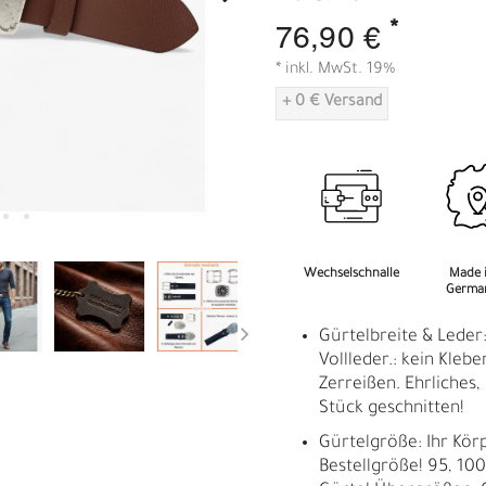
A
*
76,90 €
* inkl. MwSt. 19%
+ 0 € Versand
Wechselschnalle
Made 
Germa
Gürtelbreite & Leder
Vollleder.: kein Klebe
Zerreißen. Ehrliches
Stück geschnitten!
Gürtelgröße: Ihr Kör
Bestellgröße! 95, 100,
R
E