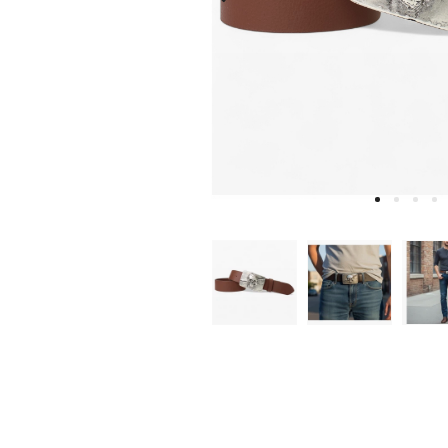
W
D
E
A