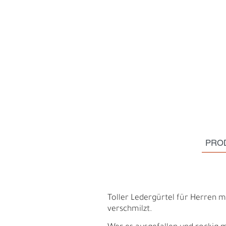
PRO
H
E
Toller Ledergürtel für Herren m
verschmilzt.