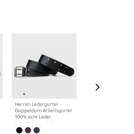
I
Herren Ledergürtel
Herren Ledergürtel 
Doppeldorn Arbeitsgürtel
Büffelkopf Gürtelsch
100% echt Leder,
echt Premium
Stahlschnalle, 3,8cm breit
Büffellleder,
Westerngürtel ca. 4