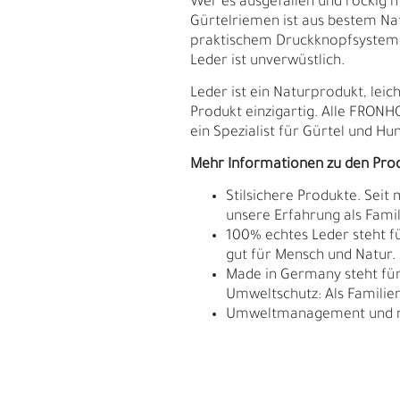
Wer es ausgefallen und rockig m
Gürtelriemen ist aus bestem Nat
praktischem Druckknopfsystem l
Leder ist unverwüstlich.
Leder ist ein Naturprodukt, le
Produkt einzigartig. Alle FRON
ein Spezialist für Gürtel und Hu
Mehr Informationen zu den Pro
Stilsichere Produkte. Seit
unsere Erfahrung als Fam
100% echtes Leder steht fü
gut für Mensch und Natur.
Made in Germany steht für 
Umweltschutz: Als Familie
Umweltmanagement und res
S
N