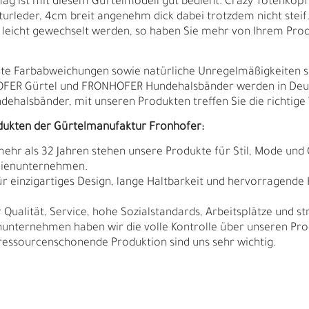
ag ist mit diesem Gürtelmodell gut bedient. Crazy Totenkopfsc
urleder, 4cm breit angenehm dick dabei trotzdem nicht steif
eicht gewechselt werden, so haben Sie mehr von Ihrem Prod
ichte Farbabweichungen sowie natürliche Unregelmäßigkeiten 
HOFER Gürtel und FRONHOFER Hundehalsbänder werden in Deut
ndehalsbänder, mit unseren Produkten treffen Sie die richtige 
dukten der Gürtelmanufaktur Fronhofer:
 mehr als 32 Jahren stehen unsere Produkte für Stil, Mode und 
ilienunternehmen.
r einzigartiges Design, lange Haltbarkeit und hervorragende
Qualität, Service, hohe Sozialstandards, Arbeitsplätze und s
nunternehmen haben wir die volle Kontrolle über unseren Pro
sourcenschonende Produktion sind uns sehr wichtig.
Ä
I