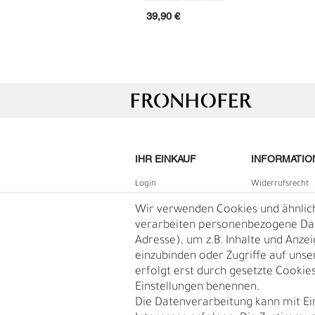
39,90 €
IHR EINKAUF
INFORMATIO
Login
Widerrufs­recht
B2B Login
Impressum
Wir verwenden Cookies und ähnlic
L
Ü
Registrieren
Daten­schutz­erk
verarbeiten personenbezogene Date
Adresse), um z.B. Inhalte und Anze
Wunschliste
AGB
einzubinden oder Zugriffe auf unse
Warenkorb
Blog
erfolgt erst durch gesetzte Cookies.
Kasse
Einstellungen benennen.
Vertrag
Die Datenverarbeitung kann mit Ei
widerruf