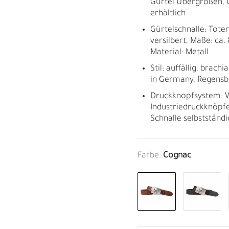
Gürtel Übergrößen, 
erhältlich
Gürtelschnalle: Tote
versilbert, Maße: ca. 
Material: Metall
Stil: auffällig, brach
in Germany, Regensb
Druckknopfsystem: W
Industriedruckknöpfe
Schnalle selbstständ
Farbe:
Cognac
M
H