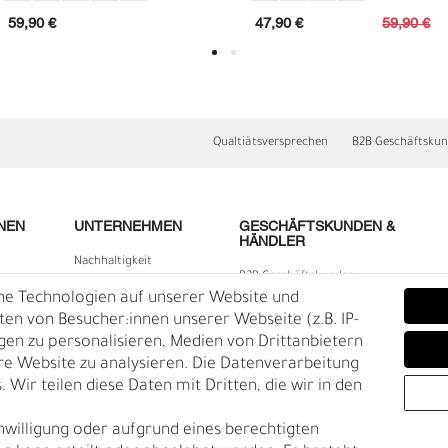
59,90 €
47,90 €
59,90 €
Qualtiätsversprechen
B2B Geschäftsku
NEN
UNTERNEHMEN
GESCHÄFTSKUNDEN &
HÄNDLER
Nachhaltigkeit
B2B Geschäftskunden
Kontakt
he Technologien auf unserer Website und
D
F
lärung
Über uns
n von Besucher:innen unserer Webseite (z.B. IP-
igen zu personalisieren, Medien von Drittanbietern
Rückgabe
re Website zu analysieren. Die Datenverarbeitung
Gürtelgröße messen
 Wir teilen diese Daten mit Dritten, die wir in den
Garantie
nwilligung oder aufgrund eines berechtigten
en