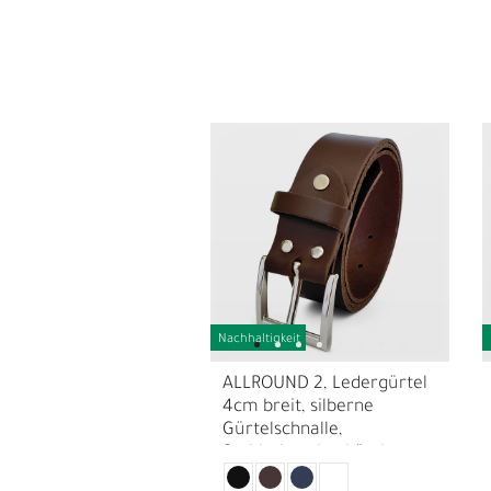
Nachhaltigkeit
E
G
ALLROUND 2, Ledergürtel
4cm breit, silberne
Gürtelschnalle,
Stahlschraube, kürzbar, +
extra Schraube