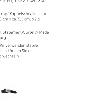
Gürtel große Größen, XXL
nkopf Koppelschnalle echt
8 cm x ca. 5,5 cm, 92 g,
ial, Statement-Gürtel // Made
urg
ir verwenden stabile
, so können Sie die
ig wechseln!
R