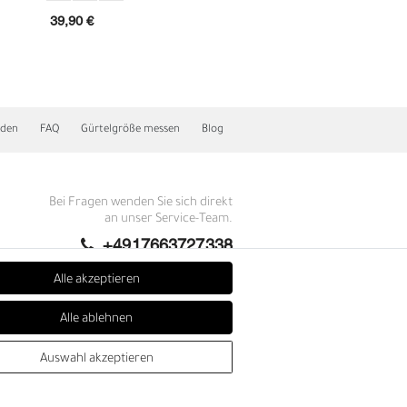
39,90 €
79,90 €
nden
FAQ
Gürtelgröße messen
Blog
Bei Fragen wenden Sie sich direkt
an unser Service-Team.
+4917663727338
N
Montag - Freitag, 09:00 - 14:00
Alle akzeptieren
info@fronhofer.com
Alle ablehnen
Gürtelmanufaktur Fronhofer,
93053 Regensburg, Nelkenweg 3b
Auswahl akzeptieren