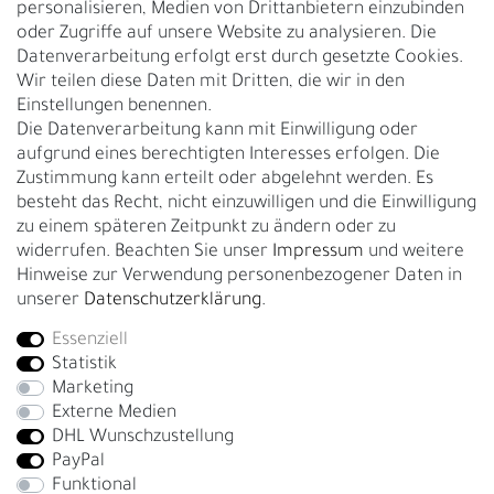
personalisieren, Medien von Drittanbietern einzubinden
Nachhaltigkeit
oder Zugriffe auf unsere Website zu analysieren. Die
Datenverarbeitung erfolgt erst durch gesetzte Cookies.
Kontakt
Wir teilen diese Daten mit Dritten, die wir in den
Über uns
Einstellungen benennen.
Rückgabe
Die Datenverarbeitung kann mit Einwilligung oder
Gürtelgröße messen
aufgrund eines berechtigten Interesses erfolgen. Die
Zustimmung kann erteilt oder abgelehnt werden. Es
Garantie
besteht das Recht, nicht einzuwilligen und die Einwilligung
zu einem späteren Zeitpunkt zu ändern oder zu
GESCHÄFTSKUNDEN & HÄNDLER
widerrufen. Beachten Sie unser
Impressum
und weitere
B2B Geschäftskunden
Hinweise zur Verwendung personenbezogener Daten in
unserer
Daten­schutz­erklärung
.
Essenziell
Bei Fragen wenden Sie sich direkt an unser Service-Team.
Statistik
+4917663727338
Marketing
Externe Medien
Montag - Freitag, 09:00 - 14:00
DHL Wunschzustellung
info@fronhofer.com
PayPal
Gürtelmanufaktur Fronhofer, 93053 Regensburg, Nelkenweg 3b
Funktional