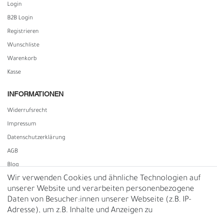
Login
B2B Login
Registrieren
Wunschliste
Warenkorb
Kasse
INFORMATIONEN
Widerrufs­recht
Impressum
Daten­schutz­erklärung
AGB
Blog
Wir verwenden Cookies und ähnliche Technologien auf
unserer Website und verarbeiten personenbezogene
Vertrag widerrufen
Daten von Besucher:innen unserer Webseite (z.B. IP-
Adresse), um z.B. Inhalte und Anzeigen zu
UNTERNEHMEN