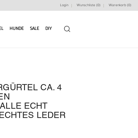
Login
Wunschliste (0)
Warenkorb (
0
)
EL
HUNDE
SALE
DIY
GÜRTEL CA. 4
LEDERRIEMEN
GÜRTELBAUSÄTZE
EN
ALLE ECHT
GÜRTEL NIETEN & ZIERTEILE
LEDERWERKZEUGE
 ECHTES LEDER