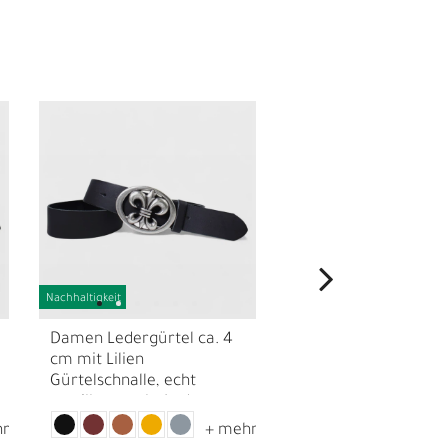
Nachhaltigkeit
N
Damen Ledergürtel ca. 4
Damen Ledergürtel
cm mit Lilien
Gürtelschnalle mit S
Gürtelschnalle, echt
echt versilbert, echt
versilbert, echt Leder
ca. 4 cm, Trachteng