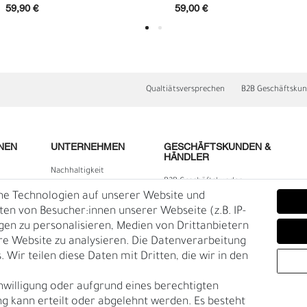
59,90 €
59,00 €
Qualtiätsversprechen
B2B Geschäftsku
NEN
UNTERNEHMEN
GESCHÄFTSKUNDEN &
HÄNDLER
Nachhaltigkeit
B2B Geschäftskunden
E
O
Kontakt
he Technologien auf unserer Website und
lärung
Über uns
n von Besucher:innen unserer Webseite (z.B. IP-
igen zu personalisieren, Medien von Drittanbietern
Rückgabe
re Website zu analysieren. Die Datenverarbeitung
Gürtelgröße messen
 Wir teilen diese Daten mit Dritten, die wir in den
Garantie
nwilligung oder aufgrund eines berechtigten
en
g kann erteilt oder abgelehnt werden. Es besteht