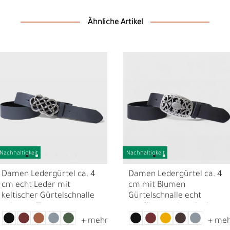
Ähnliche Artikel
Nachhaltigkeit
Nachhaltigkeit
D
F
Damen Ledergürtel ca. 4
Damen Ledergürtel ca. 4
cm echt Leder mit
cm mit Blumen
keltischer Gürtelschnalle
Gürtelschnalle echt
echt versilbert
versilbert, echtes Leder