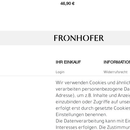
46,90 €
IHR EINKAUF
INFORMATIO
Login
Widerrufs­recht
G
R
B2B Login
Impressum
Wir verwenden Cookies und ähnlic
Registrieren
Daten­schutz­erk
verarbeiten personenbezogene Date
Adresse), um z.B. Inhalte und Anze
Wunschliste
AGB
einzubinden oder Zugriffe auf unse
Warenkorb
Blog
erfolgt erst durch gesetzte Cookies.
Kasse
Einstellungen benennen.
Vertrag
Die Datenverarbeitung kann mit Ei
widerruf
Interesses erfolgen. Die Zustimmun