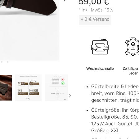
59,00 €
A
* inkl. MwSt. 19%
+ 0 € Versand
Wechselschnalle
Zertifizie
Leder
Gürtelbreite & Leder
breit, vom Rind, 100%
geschnitten, trägt nic
Gürtelgröße: Ihr Kör
Bestellgröße: 85, 90, 
125 // Auch Gürtel Ü
Größen, XXL
R
E