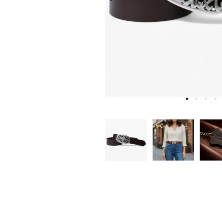
W
D
E
A