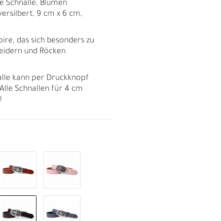
le Schnalle, Blumen
ersilbert, 9 cm x 6 cm,
soire, das sich besonders zu
leidern und Röcken
alle kann per Druckknopf
Alle Schnallen für 4 cm
!
R