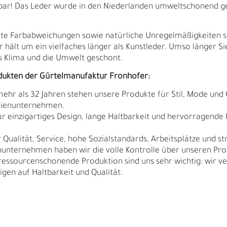
tbar! Das Leder wurde in den Niederlanden umweltschonend g
ichte Farbabweichungen sowie natürliche Unregelmäßigkeiten 
r hält um ein vielfaches länger als Kunstleder. Umso länger Si
 Klima und die Umwelt geschont.
dukten der Gürtelmanufaktur Fronhofer:
 mehr als 32 Jahren stehen unsere Produkte für Stil, Mode und 
ilienunternehmen.
r einzigartiges Design, lange Haltbarkeit und hervorragende
Qualität, Service, hohe Sozialstandards, Arbeitsplätze und s
nunternehmen haben wir die volle Kontrolle über unseren Pro
sourcenschonende Produktion sind uns sehr wichtig: wir ver
N
N
igen auf Haltbarkeit und Qualität.