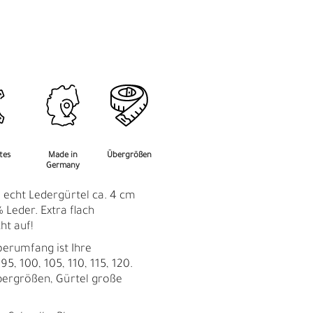
M
F
rtes
Made in
Übergrößen
Germany
: echt Ledergürtel ca. 4 cm
 Leder. Extra flach
ht auf!
perumfang ist Ihre
95, 100, 105, 110, 115, 120.
bergrößen, Gürtel große
Ü