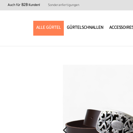
B2B
Auch für
Kunden!
Sonderanfertigungen
ALLE GÜRTEL
GÜRTELSCHNALLEN
ACCESSOIRE