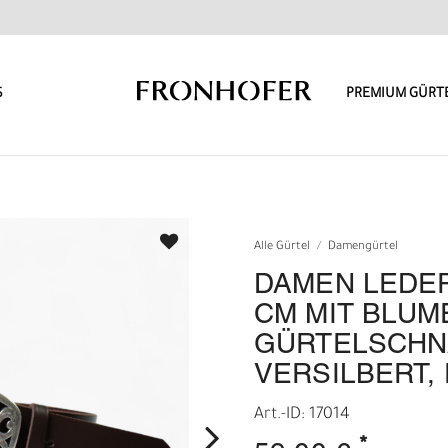
S
PREMIUM GÜRT
Alle Gürtel
Damengürtel
DAMEN LEDER
CM MIT BLUM
GÜRTELSCHN
VERSILBERT,
Art.-ID: 17014
*