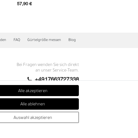
57,90 €
89,90 €
nden
FAQ
Gürtelgröße messen
Blog
Bei Fragen wenden Sie sich direkt
an unser Service-Team.
+4917663727338
E
Montag - Freitag, 09:00 - 14:00
Alle akzeptieren
info@fronhofer.com
Alle ablehnen
Gürtelmanufaktur Fronhofer,
93053 Regensburg, Nelkenweg 3b
Auswahl akzeptieren