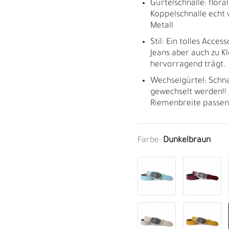
Gürtelschnalle: flora
Koppelschnalle echt v
Metall
Stil: Ein tolles Acces
Jeans aber auch zu K
hervorragend trägt.
Wechselgürtel: Schn
gewechselt werden!! 
Riemenbreite passen
Farbe:
Dunkelbraun
M
H