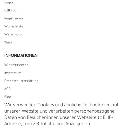
Login
B2B Login
Registrieren
Wunschliste
Warenkorb
Kasse
INFORMATIONEN
Widerrufs­recht
Impressum
Daten­schutz­erklärung
AGB
Blog
Wir verwenden Cookies und ähnliche Technologien auf
unserer Website und verarbeiten personenbezogene
Vertrag widerrufen
Daten von Besucher:innen unserer Webseite (z.B. IP-
Adresse), um z.B. Inhalte und Anzeigen zu
UNTERNEHMEN