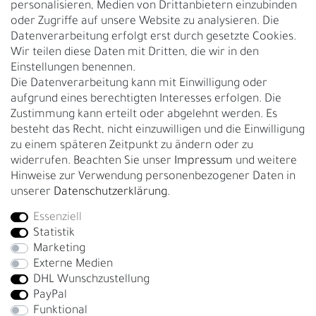
personalisieren, Medien von Drittanbietern einzubinden
Nachhaltigkeit
oder Zugriffe auf unsere Website zu analysieren. Die
Datenverarbeitung erfolgt erst durch gesetzte Cookies.
Kontakt
Wir teilen diese Daten mit Dritten, die wir in den
Über uns
Einstellungen benennen.
Rückgabe
Die Datenverarbeitung kann mit Einwilligung oder
Gürtelgröße messen
aufgrund eines berechtigten Interesses erfolgen. Die
Zustimmung kann erteilt oder abgelehnt werden. Es
Garantie
besteht das Recht, nicht einzuwilligen und die Einwilligung
zu einem späteren Zeitpunkt zu ändern oder zu
GESCHÄFTSKUNDEN & HÄNDLER
widerrufen. Beachten Sie unser
Impressum
und weitere
B2B Geschäftskunden
Hinweise zur Verwendung personenbezogener Daten in
unserer
Daten­schutz­erklärung
.
Essenziell
Bei Fragen wenden Sie sich direkt an unser Service-Team.
Statistik
+4917663727338
Marketing
Externe Medien
Montag - Freitag, 09:00 - 14:00
DHL Wunschzustellung
info@fronhofer.com
PayPal
Gürtelmanufaktur Fronhofer, 93053 Regensburg, Nelkenweg 3b
Funktional