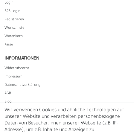
Login
B2B Login
Registrieren
Wunschliste
Warenkorb
Kasse
INFORMATIONEN
Widerrufs­recht
Impressum
Daten­schutz­erklärung
AGB
Blog
Wir verwenden Cookies und ähnliche Technologien auf
unserer Website und verarbeiten personenbezogene
Vertrag widerrufen
Daten von Besucher:innen unserer Webseite (z.B. IP-
Adresse), um z.B. Inhalte und Anzeigen zu
UNTERNEHMEN