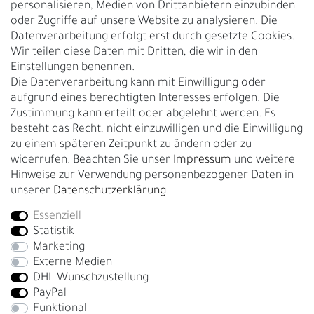
personalisieren, Medien von Drittanbietern einzubinden
Nachhaltigkeit
oder Zugriffe auf unsere Website zu analysieren. Die
Datenverarbeitung erfolgt erst durch gesetzte Cookies.
Kontakt
Wir teilen diese Daten mit Dritten, die wir in den
Über uns
Einstellungen benennen.
Rückgabe
Die Datenverarbeitung kann mit Einwilligung oder
Gürtelgröße messen
aufgrund eines berechtigten Interesses erfolgen. Die
Zustimmung kann erteilt oder abgelehnt werden. Es
Garantie
besteht das Recht, nicht einzuwilligen und die Einwilligung
zu einem späteren Zeitpunkt zu ändern oder zu
GESCHÄFTSKUNDEN & HÄNDLER
widerrufen. Beachten Sie unser
Impressum
und weitere
B2B Geschäftskunden
Hinweise zur Verwendung personenbezogener Daten in
unserer
Daten­schutz­erklärung
.
Essenziell
Bei Fragen wenden Sie sich direkt an unser Service-Team.
Statistik
+4917663727338
Marketing
Externe Medien
Montag - Freitag, 09:00 - 14:00
DHL Wunschzustellung
info@fronhofer.com
PayPal
Gürtelmanufaktur Fronhofer, 93053 Regensburg, Nelkenweg 3b
Funktional