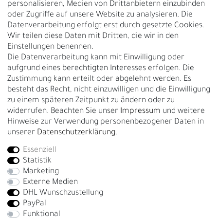
personalisieren, Medien von Drittanbietern einzubinden
Nachhaltigkeit
oder Zugriffe auf unsere Website zu analysieren. Die
Datenverarbeitung erfolgt erst durch gesetzte Cookies.
Kontakt
Wir teilen diese Daten mit Dritten, die wir in den
Über uns
Einstellungen benennen.
Rückgabe
Die Datenverarbeitung kann mit Einwilligung oder
Gürtelgröße messen
aufgrund eines berechtigten Interesses erfolgen. Die
Zustimmung kann erteilt oder abgelehnt werden. Es
Garantie
besteht das Recht, nicht einzuwilligen und die Einwilligung
zu einem späteren Zeitpunkt zu ändern oder zu
GESCHÄFTSKUNDEN & HÄNDLER
widerrufen. Beachten Sie unser
Impressum
und weitere
B2B Geschäftskunden
Hinweise zur Verwendung personenbezogener Daten in
unserer
Daten­schutz­erklärung
.
Essenziell
Bei Fragen wenden Sie sich direkt an unser Service-Team.
Statistik
+4917663727338
Marketing
Externe Medien
Montag - Freitag, 09:00 - 14:00
DHL Wunschzustellung
info@fronhofer.com
PayPal
Gürtelmanufaktur Fronhofer, 93053 Regensburg, Nelkenweg 3b
Funktional