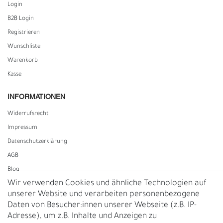
Login
B2B Login
Registrieren
Wunschliste
Warenkorb
Kasse
INFORMATIONEN
Widerrufs­recht
Impressum
Daten­schutz­erklärung
AGB
Blog
Wir verwenden Cookies und ähnliche Technologien auf
unserer Website und verarbeiten personenbezogene
Vertrag widerrufen
Daten von Besucher:innen unserer Webseite (z.B. IP-
Adresse), um z.B. Inhalte und Anzeigen zu
UNTERNEHMEN