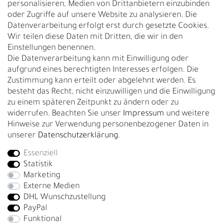
personalisieren, Medien von Drittanbietern einzubinden
Nachhaltigkeit
oder Zugriffe auf unsere Website zu analysieren. Die
Datenverarbeitung erfolgt erst durch gesetzte Cookies.
Kontakt
Wir teilen diese Daten mit Dritten, die wir in den
Über uns
Einstellungen benennen.
Rückgabe
Die Datenverarbeitung kann mit Einwilligung oder
Gürtelgröße messen
aufgrund eines berechtigten Interesses erfolgen. Die
Zustimmung kann erteilt oder abgelehnt werden. Es
Garantie
besteht das Recht, nicht einzuwilligen und die Einwilligung
zu einem späteren Zeitpunkt zu ändern oder zu
GESCHÄFTSKUNDEN & HÄNDLER
widerrufen. Beachten Sie unser
Impressum
und weitere
B2B Geschäftskunden
Hinweise zur Verwendung personenbezogener Daten in
unserer
Daten­schutz­erklärung
.
Essenziell
Bei Fragen wenden Sie sich direkt an unser Service-Team.
Statistik
+4917663727338
Marketing
Externe Medien
Montag - Freitag, 09:00 - 14:00
DHL Wunschzustellung
info@fronhofer.com
PayPal
Gürtelmanufaktur Fronhofer, 93053 Regensburg, Nelkenweg 3b
Funktional