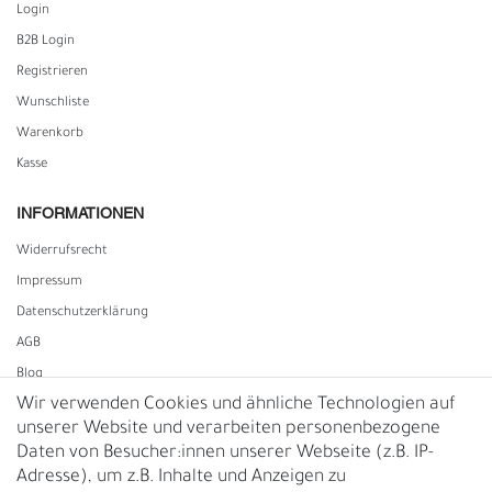
Login
B2B Login
Registrieren
Wunschliste
Warenkorb
Kasse
INFORMATIONEN
Widerrufs­recht
Impressum
Daten­schutz­erklärung
AGB
Blog
Wir verwenden Cookies und ähnliche Technologien auf
unserer Website und verarbeiten personenbezogene
Vertrag widerrufen
Daten von Besucher:innen unserer Webseite (z.B. IP-
Adresse), um z.B. Inhalte und Anzeigen zu
UNTERNEHMEN