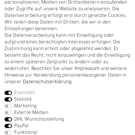
personalisieren, Medien von Drittanbietern einzubinden
Nachhaltigkeit
oder Zugriffe auf unsere Website zu analysieren. Die
Datenverarbeitung erfolgt erst durch gesetzte Cookies.
Kontakt
Wir teilen diese Daten mit Dritten, die wir in den
Über uns
Einstellungen benennen.
Rückgabe
Die Datenverarbeitung kann mit Einwilligung oder
Gürtelgröße messen
aufgrund eines berechtigten Interesses erfolgen. Die
Zustimmung kann erteilt oder abgelehnt werden. Es
Garantie
besteht das Recht, nicht einzuwilligen und die Einwilligung
zu einem späteren Zeitpunkt zu ändern oder zu
GESCHÄFTSKUNDEN & HÄNDLER
widerrufen. Beachten Sie unser
Impressum
und weitere
B2B Geschäftskunden
Hinweise zur Verwendung personenbezogener Daten in
unserer
Daten­schutz­erklärung
.
Essenziell
Bei Fragen wenden Sie sich direkt an unser Service-Team.
Statistik
+4917663727338
Marketing
Externe Medien
Montag - Freitag, 09:00 - 14:00
DHL Wunschzustellung
info@fronhofer.com
PayPal
Gürtelmanufaktur Fronhofer, 93053 Regensburg, Nelkenweg 3b
Funktional