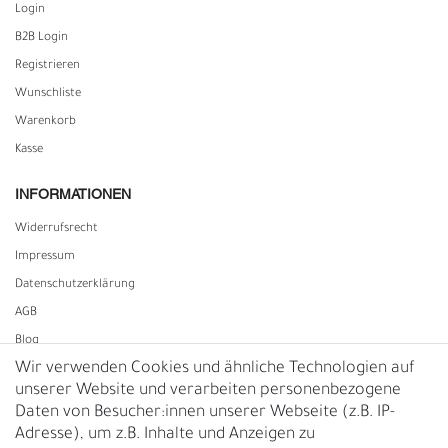
Login
B2B Login
Registrieren
Wunschliste
Warenkorb
Kasse
INFORMATIONEN
Widerrufs­recht
Impressum
Daten­schutz­erklärung
AGB
Blog
Wir verwenden Cookies und ähnliche Technologien auf
unserer Website und verarbeiten personenbezogene
Vertrag widerrufen
Daten von Besucher:innen unserer Webseite (z.B. IP-
Adresse), um z.B. Inhalte und Anzeigen zu
UNTERNEHMEN