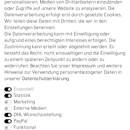
personalisieren, Medien von Drittanbietern einzubinden
Nachhaltigkeit
oder Zugriffe auf unsere Website zu analysieren. Die
Datenverarbeitung erfolgt erst durch gesetzte Cookies.
Kontakt
Wir teilen diese Daten mit Dritten, die wir in den
Über uns
Einstellungen benennen.
Rückgabe
Die Datenverarbeitung kann mit Einwilligung oder
Gürtelgröße messen
aufgrund eines berechtigten Interesses erfolgen. Die
Zustimmung kann erteilt oder abgelehnt werden. Es
Garantie
besteht das Recht, nicht einzuwilligen und die Einwilligung
zu einem späteren Zeitpunkt zu ändern oder zu
GESCHÄFTSKUNDEN & HÄNDLER
widerrufen. Beachten Sie unser
Impressum
und weitere
B2B Geschäftskunden
Hinweise zur Verwendung personenbezogener Daten in
unserer
Daten­schutz­erklärung
.
Essenziell
Bei Fragen wenden Sie sich direkt an unser Service-Team.
Statistik
+4917663727338
Marketing
Externe Medien
Montag - Freitag, 09:00 - 14:00
DHL Wunschzustellung
info@fronhofer.com
PayPal
Gürtelmanufaktur Fronhofer, 93053 Regensburg, Nelkenweg 3b
Funktional