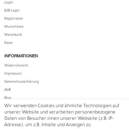
Login
B2B Login
Registrieren
Wunschliste
Warenkorb
Kasse
INFORMATIONEN
Widerrufs­recht
Impressum
Daten­schutz­erklärung
AGB
Blog
Wir verwenden Cookies und ähnliche Technologien auf
unserer Website und verarbeiten personenbezogene
Vertrag widerrufen
Daten von Besucher:innen unserer Webseite (z.B. IP-
Adresse), um z.B. Inhalte und Anzeigen zu
UNTERNEHMEN