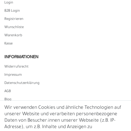
Login
B2B Login
Registrieren
Wunschliste
Warenkorb
Kasse
INFORMATIONEN
Widerrufs­recht
Impressum
Daten­schutz­erklärung
AGB
Blog
Wir verwenden Cookies und ähnliche Technologien auf
unserer Website und verarbeiten personenbezogene
Vertrag widerrufen
Daten von Besucher:innen unserer Webseite (z.B. IP-
Adresse), um z.B. Inhalte und Anzeigen zu
UNTERNEHMEN