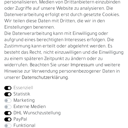
personalisieren, Medien von Drittanbietern einzubinden
Nachhaltigkeit
oder Zugriffe auf unsere Website zu analysieren. Die
Datenverarbeitung erfolgt erst durch gesetzte Cookies.
Kontakt
Wir teilen diese Daten mit Dritten, die wir in den
Über uns
Einstellungen benennen.
Rückgabe
Die Datenverarbeitung kann mit Einwilligung oder
Gürtelgröße messen
aufgrund eines berechtigten Interesses erfolgen. Die
Zustimmung kann erteilt oder abgelehnt werden. Es
Garantie
besteht das Recht, nicht einzuwilligen und die Einwilligung
zu einem späteren Zeitpunkt zu ändern oder zu
GESCHÄFTSKUNDEN & HÄNDLER
widerrufen. Beachten Sie unser
Impressum
und weitere
B2B Geschäftskunden
Hinweise zur Verwendung personenbezogener Daten in
unserer
Daten­schutz­erklärung
.
Essenziell
Bei Fragen wenden Sie sich direkt an unser Service-Team.
Statistik
+4917663727338
Marketing
Externe Medien
Montag - Freitag, 09:00 - 14:00
DHL Wunschzustellung
info@fronhofer.com
PayPal
Gürtelmanufaktur Fronhofer, 93053 Regensburg, Nelkenweg 3b
Funktional