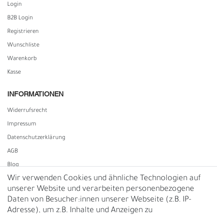
Login
B2B Login
Registrieren
Wunschliste
Warenkorb
Kasse
INFORMATIONEN
Widerrufs­recht
Impressum
Daten­schutz­erklärung
AGB
Blog
Wir verwenden Cookies und ähnliche Technologien auf
unserer Website und verarbeiten personenbezogene
Vertrag widerrufen
Daten von Besucher:innen unserer Webseite (z.B. IP-
Adresse), um z.B. Inhalte und Anzeigen zu
UNTERNEHMEN