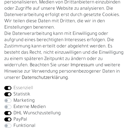
personalisieren, Medien von Drittanbietern einzubinden
Nachhaltigkeit
oder Zugriffe auf unsere Website zu analysieren. Die
Datenverarbeitung erfolgt erst durch gesetzte Cookies.
Kontakt
Wir teilen diese Daten mit Dritten, die wir in den
Über uns
Einstellungen benennen.
Rückgabe
Die Datenverarbeitung kann mit Einwilligung oder
Gürtelgröße messen
aufgrund eines berechtigten Interesses erfolgen. Die
Zustimmung kann erteilt oder abgelehnt werden. Es
Garantie
besteht das Recht, nicht einzuwilligen und die Einwilligung
zu einem späteren Zeitpunkt zu ändern oder zu
GESCHÄFTSKUNDEN & HÄNDLER
widerrufen. Beachten Sie unser
Impressum
und weitere
B2B Geschäftskunden
Hinweise zur Verwendung personenbezogener Daten in
unserer
Daten­schutz­erklärung
.
Essenziell
Bei Fragen wenden Sie sich direkt an unser Service-Team.
Statistik
+4917663727338
Marketing
Externe Medien
Montag - Freitag, 09:00 - 14:00
DHL Wunschzustellung
info@fronhofer.com
PayPal
Gürtelmanufaktur Fronhofer, 93053 Regensburg, Nelkenweg 3b
Funktional